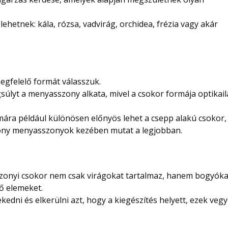
ehetnek: kála, rózsa, vadvirág, orchidea, frézia vagy akár
egfelelő formát válasszuk.
súlyt a menyasszony alkata, mivel a csokor formája optikai
ára például különösen előnyös lehet a csepp alakú csokor,
ony menyasszonyok kezében mutat a legjobban.
nyi csokor nem csak virágokat tartalmaz, hanem bogyóka
ő elemeket.
kedni és elkerülni azt, hogy a kiegészítés helyett, ezek veg