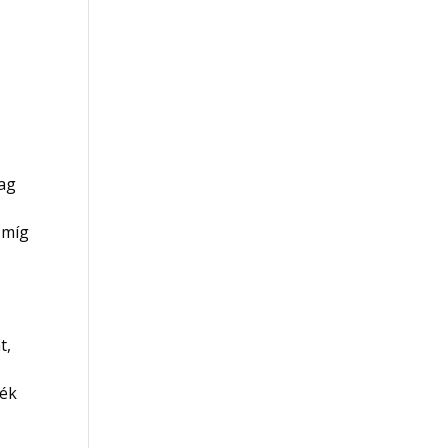
lag
 míg
t,
yék