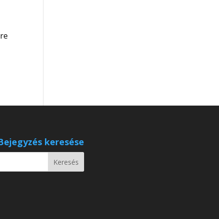
őre
Bejegyzés keresése