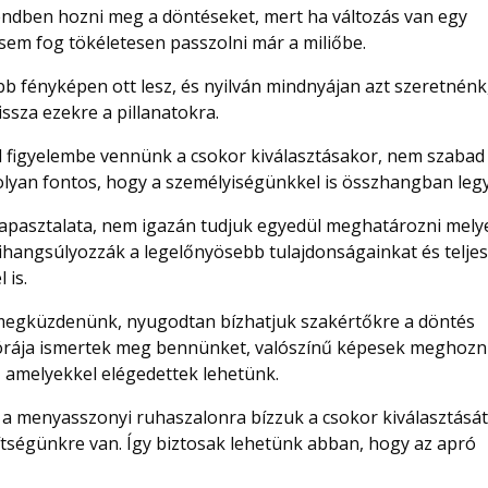
endben hozni meg a döntéseket, mert ha változás van egy
r sem fog tökéletesen passzolni már a miliőbe.
bb fényképen ott lesz, és nyilván mindnyájan azt szeretnénk
ssza ezekre a pillanatokra.
ell figyelembe vennünk a csokor kiválasztásakor, nem szabad
yan fontos, hogy a személyiségünkkel is összhangban leg
apasztalata, nem igazán tudjuk egyedül meghatározni mely
kihangsúlyozzák a legelőnyösebb tulajdonságainkat és telje
 is.
 megküzdenünk, nyugodtan bízhatjuk szakértőkre a döntés
 órája ismertek meg bennünket, valószínű képesek meghozn
, amelyekkel elégedettek lehetünk.
a menyasszonyi ruhaszalonra bízzuk a csokor kiválasztását
gítségünkre van. Így biztosak lehetünk abban, hogy az apró