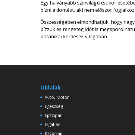
Egy halványabb színvilágú csokor esetéb
bízni a döntést, aki nem először foglalkoz
Összességében elmondhatjuk, hogy nagy te
bízzuk és rengeteg időt is megspórolhatu
botanikai kérdések világában.
Oldalak
Autó, Motor
Egészség
Építőipar
Ingatlan
Kezdőlap