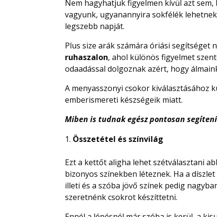
Nem hagyhatjuk figyelmen kívül azt sem, 
vagyunk, ugyanannyira sokfélék lehetnek 
legszebb napját.
Plus size arák számára óriási segítséget 
ruhaszalon
, ahol különös figyelmet szen
odaadással dolgoznak azért, hogy álmain
A menyasszonyi csokor kiválasztásához kü
emberismereti készségeik miatt.
Miben is tudnak egész pontosan segíten
Összetétel és színvilág
Ezt a kettőt aligha lehet szétválasztani 
bizonyos színekben léteznek. Ha a díszlet 
illeti és a szóba jövő színek pedig nagyba
szeretnénk csokrot készíttetni.
Ennél a lépésnél már szóba is kerül, a k