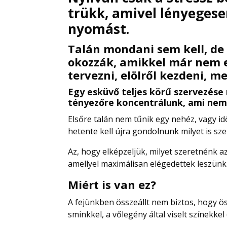
trükk, amivel lényeges
nyomást.
Talán mondani sem kell, de 
okozzák, amikkel már nem el
tervezni, elölről kezdeni, m
Egy esküvő teljes körű szervezése
tényezőre koncentrálunk, ami nem 
Elsőre talán nem tűnik egy nehéz, vagy i
hetente kell újra gondolnunk milyet is sz
Az, hogy elképzeljük, milyet szeretnénk 
amellyel maximálisan elégedettek leszünk
Miért is van ez?
A fejünkben összeállt nem biztos, hogy ös
sminkkel, a vőlegény által viselt színekkel