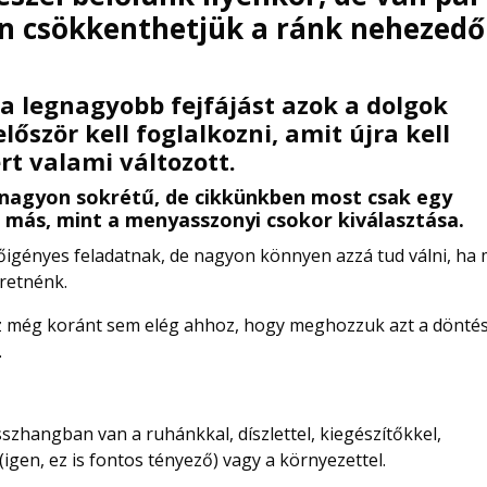
en csökkenthetjük a ránk nehezedő
a legnagyobb fejfájást azok a dolgok
őször kell foglalkozni, amit újra kell
ert valami változott.
 nagyon sokrétű, de cikkünkben most csak egy
más, mint a menyasszonyi csokor kiválasztása.
dőigényes feladatnak, de nagyon könnyen azzá tud válni, ha
eretnénk.
az még koránt sem elég ahhoz, hogy meghozzuk azt a döntés
.
szhangban van a ruhánkkal, díszlettel, kiegészítőkkel,
 (igen, ez is fontos tényező) vagy a környezettel.