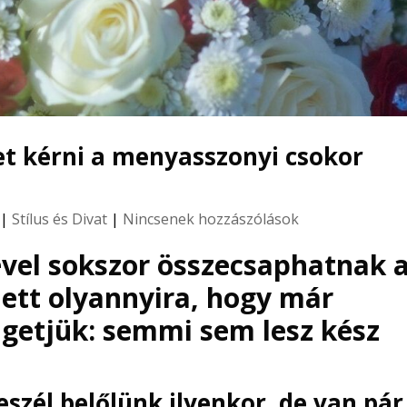
et kérni a menyasszonyi csokor
|
Stílus és Divat
|
Nincsenek hozzászólások
vel sokszor összecsaphatnak 
lett olyannyira, hogy már
getjük: semmi sem lesz kész
eszél belőlünk ilyenkor, de van pár