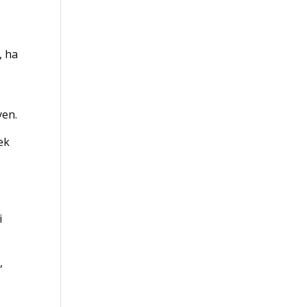
, ha
yen.
ek
s
i
,