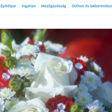
Építőipar
Ingatlan
Mezőgazdaság
Otthon és lakberendez