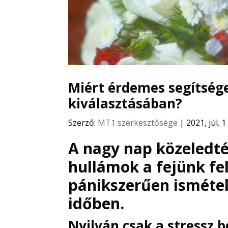
Miért érdemes segítség
kiválasztásában?
Szerző:
MT1 szerkesztősége
|
2021, júl. 1
A nagy nap közeledté
hullámok a fejünk fe
pánikszerűen ismétel
időben.
Nyilván csak a stressz b