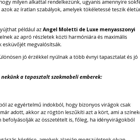
hogy milyen alkattal rendelkezünk, ugyanis amennyire sokf
azok az íratlan szabályok, amelyek tökéletessé teszik élet
nyújthat például az
Angel Moletti de Luxe menyasszonyi
telnek az apró részletek közti harmóniára és maximális
k esküvőjét megvalósítsák.
lönösen jó érzékkel nyúlnak a több évnyi tapasztalat és jó
i nekünk a tapasztalt szakmabeli emberek:
abból az egyértelmű indokból, hogy bizonyos virágok csak
már adott, akkor az rögtön leszűkíti azt a kört, ami a színek
n befolyásolják az összetételt is, főleg, ha idényvirágokból
isugárzás kérdése, amelyek alapján megszületnek olyan