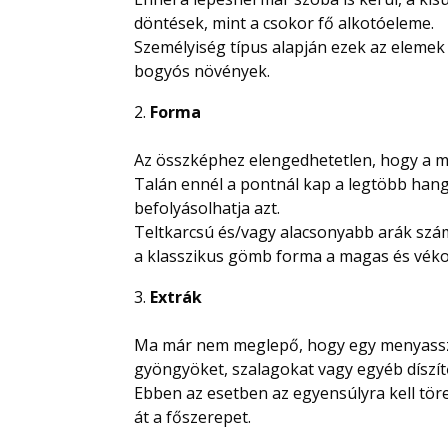
döntések, mint a csokor fő alkotóeleme.
Személyiség típus alapján ezek az elemek l
bogyós növények.
Forma
Az összképhez elengedhetetlen, hogy a m
Talán ennél a pontnál kap a legtöbb hang
befolyásolhatja azt.
Teltkarcsú és/vagy alacsonyabb arák szám
a klasszikus gömb forma a magas és vék
Extrák
Ma már nem meglepő, hogy egy menyasszo
gyöngyöket, szalagokat vagy egyéb díszít
Ebben az esetben az egyensúlyra kell töre
át a főszerepet.