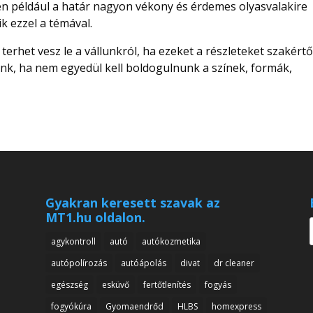
en például a határ nagyon vékony és érdemes olyasvalakire
ik ezzel a témával.
rhet vesz le a vállunkról, ha ezeket a részleteket szakért
nk, ha nem egyedül kell boldogulnunk a színek, formák,
Gyakran keresett szavak az
MT1.hu oldalon.
agykontroll
autó
autókozmetika
autópolírozás
autóápolás
divat
dr cleaner
egészség
esküvő
fertőtlenítés
fogyás
fogyókúra
Gyomaendrőd
HLBS
homexpress