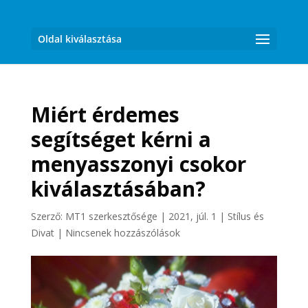
Oldal kiválasztása
Miért érdemes
segítséget kérni a
menyasszonyi csokor
kiválasztásában?
Szerző:
MT1 szerkesztősége
|
2021, júl. 1
|
Stílus és
Divat
|
Nincsenek hozzászólások