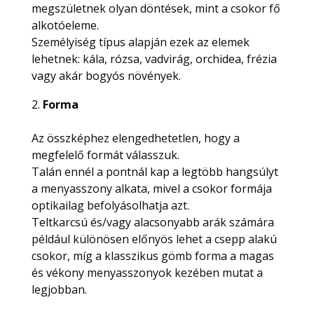
megszületnek olyan döntések, mint a csokor fő
alkotóeleme.
Személyiség típus alapján ezek az elemek
lehetnek: kála, rózsa, vadvirág, orchidea, frézia
vagy akár bogyós növények.
Forma
Az összképhez elengedhetetlen, hogy a
megfelelő formát válasszuk.
Talán ennél a pontnál kap a legtöbb hangsúlyt
a menyasszony alkata, mivel a csokor formája
optikailag befolyásolhatja azt.
Teltkarcsú és/vagy alacsonyabb arák számára
például különösen előnyös lehet a csepp alakú
csokor, míg a klasszikus gömb forma a magas
és vékony menyasszonyok kezében mutat a
legjobban.