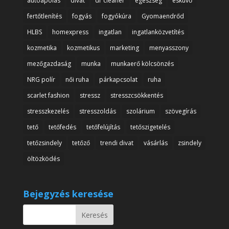
autóápolás
divat
dr cleaner
egészség
esküvő
fertőtlenítés
fogyás
fogyókúra
Gyomaendrőd
HLBS
homexpress
ingatlan
ingatlanközvetítés
kozmetika
kozmetikus
marketing
menyasszony
mezőgazdaság
munka
munkaerő kölcsönzés
NRG polír
női ruha
párkapcsolat
ruha
scarlet fashion
stressz
stresszcsökkentés
stresszkezelés
stresszoldás
szolárium
szövegírás
tető
tetőfedés
tetőfelújítás
tetőszigetelés
tetőzsindely
tetőző
trendi divat
vásárlás
zsindely
öltözködés
Bejegyzés keresése