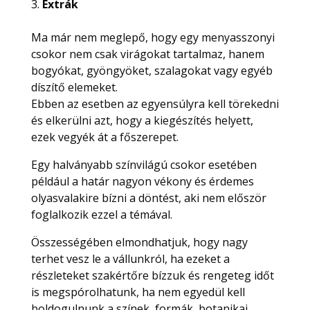
Extrák
Ma már nem meglepő, hogy egy menyasszonyi
csokor nem csak virágokat tartalmaz, hanem
bogyókat, gyöngyöket, szalagokat vagy egyéb
díszítő elemeket.
Ebben az esetben az egyensúlyra kell törekedni
és elkerülni azt, hogy a kiegészítés helyett,
ezek vegyék át a főszerepet.
Egy halványabb színvilágú csokor esetében
például a határ nagyon vékony és érdemes
olyasvalakire bízni a döntést, aki nem először
foglalkozik ezzel a témával.
Összességében elmondhatjuk, hogy nagy
terhet vesz le a vállunkról, ha ezeket a
részleteket szakértőre bízzuk és rengeteg időt
is megspórolhatunk, ha nem egyedül kell
boldogulnunk a színek, formák, botanikai