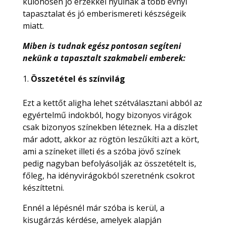
különösen jó érzékkel nyúlnak a több évnyi
tapasztalat és jó emberismereti készségeik
miatt.
Miben is tudnak egész pontosan segíteni
nekünk a tapasztalt szakmabeli emberek:
Összetétel és színvilág
Ezt a kettőt aligha lehet szétválasztani abból az
egyértelmű indokból, hogy bizonyos virágok
csak bizonyos színekben léteznek. Ha a díszlet
már adott, akkor az rögtön leszűkíti azt a kört,
ami a színeket illeti és a szóba jövő színek
pedig nagyban befolyásolják az összetételt is,
főleg, ha idényvirágokból szeretnénk csokrot
készíttetni.
Ennél a lépésnél már szóba is kerül, a
kisugárzás kérdése, amelyek alapján