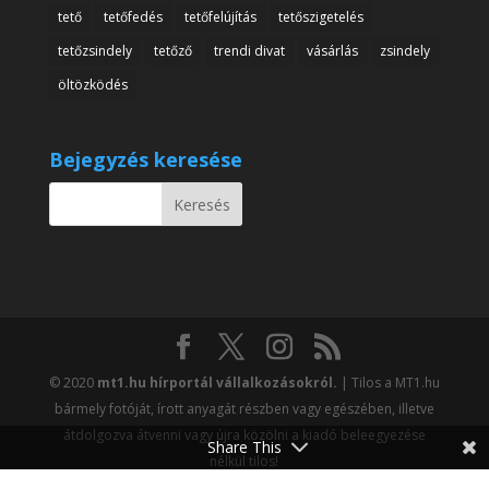
tető
tetőfedés
tetőfelújítás
tetőszigetelés
tetőzsindely
tetőző
trendi divat
vásárlás
zsindely
öltözködés
Bejegyzés keresése
© 2020
mt1.hu hírportál vállalkozásokról.
| Tilos a MT1.hu
bármely fotóját, írott anyagát részben vagy egészében, illetve
átdolgozva átvenni vagy újra közölni a kiadó beleegyezése
Share This
nélkül tilos!