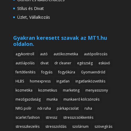
Stílus és Divat
Üzlet, Vállalkozás
Gyakran keresett szavak az MT1.hu
oldalon.
agykontroll
autó
autókozmetika
autópolírozás
autóápolás
divat
dr cleaner
egészség
esküvő
fertőtlenítés
fogyás
fogyókúra
Gyomaendrőd
HLBS
homexpress
ingatlan
ingatlanközvetítés
kozmetika
kozmetikus
marketing
menyasszony
mezőgazdaság
munka
munkaerő kölcsönzés
NRG polír
női ruha
párkapcsolat
ruha
scarlet fashion
stressz
stresszcsökkentés
stresszkezelés
stresszoldás
szolárium
szövegírás