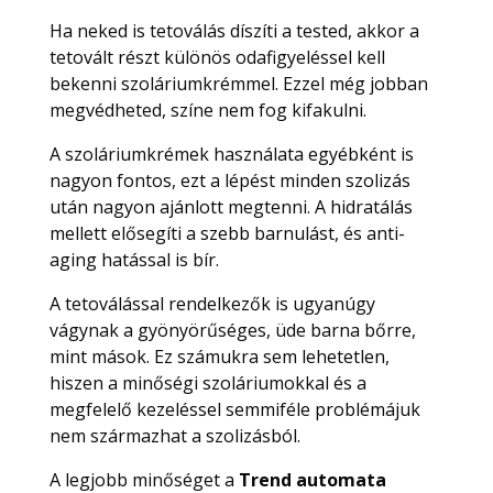
Ha neked is tetoválás díszíti a tested, akkor a
tetovált részt különös odafigyeléssel kell
bekenni szoláriumkrémmel. Ezzel még jobban
megvédheted, színe nem fog kifakulni.
A szoláriumkrémek használata egyébként is
nagyon fontos, ezt a lépést minden szolizás
után nagyon ajánlott megtenni. A hidratálás
mellett elősegíti a szebb barnulást, és anti-
aging hatással is bír.
A tetoválással rendelkezők is ugyanúgy
vágynak a gyönyörűséges, üde barna bőrre,
mint mások. Ez számukra sem lehetetlen,
hiszen a minőségi szoláriumokkal és a
megfelelő kezeléssel semmiféle problémájuk
nem származhat a szolizásból.
A legjobb minőséget a
Trend automata