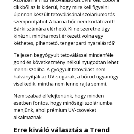
Azonban a friss tetoválásokat óvni kell. Ebből a
cikkből az is kiderül, hogy mire kell figyelni
újonnan készült tetoválásánál szoláriumozás
szempontjából. A barna bőr nem korlátozott!
Bárki számára elérhető. Ki ne szeretne úgy
kinézni, mintha most érkezett volna egy
kéthetes, pihentető, tengerparti nyaralásról?
Teljesen begyógyult tetoválással mindenféle
gond és következmény nélkül nyugodtan lehet
menni szoliba. A gyógyult tetoválást nem
halványítják az UV-sugarak, a bőröd ugyanúgy
viselkedik, mintha nem lenne rajta semmi.
Nem szabad elfelejtenünk, hogy minden
esetben fontos, hogy minőségi szoláriumba
menjünk, ahol prémium UV-csöveket
alkalmaznak.
Erre kiváló választás a
Trend