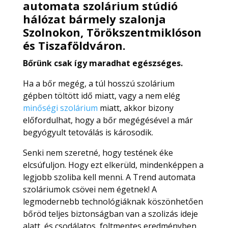
automata szolárium stúdió
hálózat
bármely szalonja
Szolnokon, Törökszentmiklóson
és Tiszaföldváron.
Bőrünk csak így maradhat egészséges.
Ha a bőr megég, a túl hosszú szolárium
gépben töltött idő miatt, vagy a nem elég
minőségi szolárium
miatt, akkor bizony
előfordulhat, hogy a bőr megégésével a már
begyógyult tetoválás is károsodik.
Senki nem szeretné, hogy testének éke
elcsúfuljon. Hogy ezt elkerüld, mindenképpen a
legjobb szoliba kell menni. A Trend automata
szoláriumok csövei nem égetnek! A
legmodernebb technológiáknak köszönhetően
bőröd teljes biztonságban van a szolizás ideje
alatt, és csodálatos, foltmentes eredményben