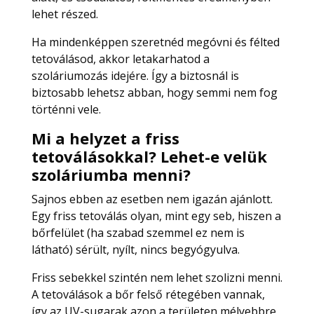
lehet részed.
Ha mindenképpen szeretnéd megóvni és félted
tetoválásod, akkor letakarhatod a
szoláriumozás idejére. Így a biztosnál is
biztosabb lehetsz abban, hogy semmi nem fog
történni vele.
Mi a helyzet a friss
tetoválásokkal? Lehet-e velük
szoláriumba menni?
Sajnos ebben az esetben nem igazán ajánlott.
Egy friss tetoválás olyan, mint egy seb, hiszen a
bőrfelület (ha szabad szemmel ez nem is
látható) sérült, nyílt, nincs begyógyulva.
Friss sebekkel szintén nem lehet szolizni menni.
A tetoválások a bőr felső rétegében vannak,
így az UV-sugarak azon a területen mélyebbre