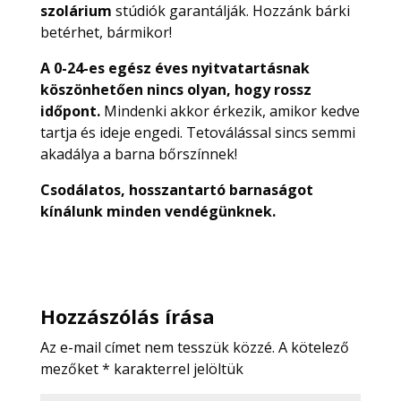
szolárium
stúdiók garantálják. Hozzánk bárki
betérhet, bármikor!
A 0-24-es egész éves nyitvatartásnak
köszönhetően nincs olyan, hogy rossz
időpont.
Mindenki akkor érkezik, amikor kedve
tartja és ideje engedi. Tetoválással sincs semmi
akadálya a barna bőrszínnek!
Csodálatos, hosszantartó barnaságot
kínálunk minden vendégünknek.
Hozzászólás írása
Az e-mail címet nem tesszük közzé.
A kötelező
mezőket
*
karakterrel jelöltük