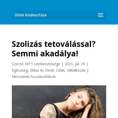
Oldal kiválasztása
Szolizás tetoválással?
Semmi akadálya!
Szerző:
MT1 szerkesztősége
|
2021, júl. 19
|
Egészség
,
Stílus és Divat
,
Üzlet, Vállalkozás
|
Nincsenek hozzászólások