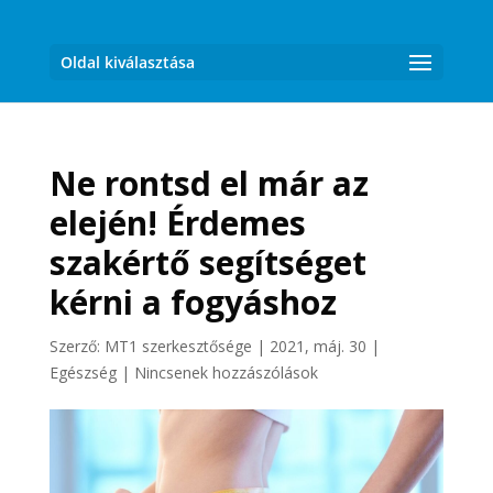
Oldal kiválasztása
Ne rontsd el már az
elején! Érdemes
szakértő segítséget
kérni a fogyáshoz
Szerző:
MT1 szerkesztősége
|
2021, máj. 30
|
Egészség
|
Nincsenek hozzászólások