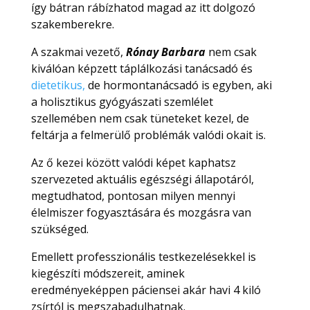
így bátran rábízhatod magad az itt dolgozó
szakemberekre.
A szakmai vezető,
Rónay Barbara
nem csak
kiválóan képzett táplálkozási tanácsadó és
dietetikus,
de hormontanácsadó is egyben, aki
a holisztikus gyógyászati szemlélet
szellemében nem csak tüneteket kezel, de
feltárja a felmerülő problémák valódi okait is.
Az ő kezei között valódi képet kaphatsz
szervezeted aktuális egészségi állapotáról,
megtudhatod, pontosan milyen mennyi
élelmiszer fogyasztására és mozgásra van
szükséged.
Emellett professzionális testkezelésekkel is
kiegészíti módszereit, aminek
eredményeképpen páciensei akár havi 4 kiló
zsírtól is megszabadulhatnak.