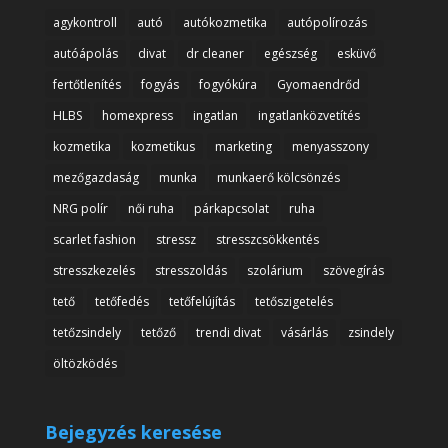
agykontroll
autó
autókozmetika
autópolírozás
autóápolás
divat
dr cleaner
egészség
esküvő
fertőtlenítés
fogyás
fogyókúra
Gyomaendrőd
HLBS
homexpress
ingatlan
ingatlanközvetítés
kozmetika
kozmetikus
marketing
menyasszony
mezőgazdaság
munka
munkaerő kölcsönzés
NRG polír
női ruha
párkapcsolat
ruha
scarlet fashion
stressz
stresszcsökkentés
stresszkezelés
stresszoldás
szolárium
szövegírás
tető
tetőfedés
tetőfelújítás
tetőszigetelés
tetőzsindely
tetőző
trendi divat
vásárlás
zsindely
öltözködés
Bejegyzés keresése