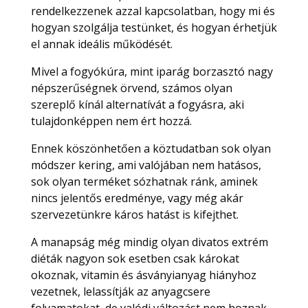
rendelkezzenek azzal kapcsolatban, hogy mi és
hogyan szolgálja testünket, és hogyan érhetjük
el annak ideális működését.
Mivel a fogyókúra, mint iparág borzasztó nagy
népszerűségnek örvend, számos olyan
szereplő kínál alternatívát a fogyásra, aki
tulajdonképpen nem ért hozzá.
Ennek köszönhetően a köztudatban sok olyan
módszer kering, ami valójában nem hatásos,
sok olyan terméket sózhatnak ránk, aminek
nincs jelentős eredménye, vagy még akár
szervezetünkre káros hatást is kifejthet.
A manapság még mindig olyan divatos extrém
diéták nagyon sok esetben csak károkat
okoznak, vitamin és ásványianyag hiányhoz
vezetnek, lelassítják az anyagcsere
folyamatokat, de valódi változást nem hoznak