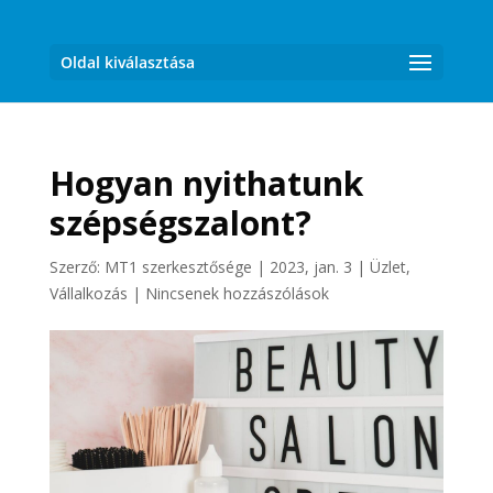
Oldal kiválasztása
Hogyan nyithatunk
szépségszalont?
Szerző:
MT1 szerkesztősége
|
2023, jan. 3
|
Üzlet,
Vállalkozás
|
Nincsenek hozzászólások