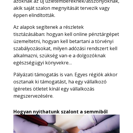
azoknak az új üzletembereknek/asszonyoknak,
akik saját szalon megnyitását tervezik vagy
éppen elindították.
Az alapok segítenek a részletek
tisztázásában: hogyan kell online pénztárgépet
üzemeltetni, hogyan kell betartani a törvényi
szabályozásokat, milyen adózási rendszert kell
alkalmazni, szükség van-e a dolgozóknak
egészségügyi könyvekre…
Pályázati támogatás is van. Egyes régiók akkor
osztanak ki támogatást, ha egy vállalkozó
ígéretes ötletet kínál egy vállalkozás
megszervezésére.
Hogyan nyithatunk szalont a semmiből