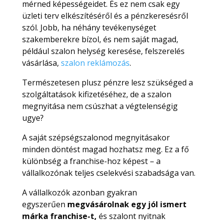
mérned képességeidet. És ez nem csak egy
üzleti terv elkészítéséről és a pénzkeresésről
szól. Jobb, ha néhány tevékenységet
szakemberekre bízol, és nem saját magad,
például szalon helység keresése, felszerelés
vásárlása,
szalon reklámozás
.
Természetesen plusz pénzre lesz szükséged a
szolgáltatások kifizetéséhez, de a szalon
megnyitása nem csúszhat a végtelenségig
ugye?
A saját szépségszalonod megnyitásakor
minden döntést magad hozhatsz meg. Ez a fő
különbség a franchise-hoz képest – a
vállalkozónak teljes cselekvési szabadsága van.
A vállalkozók azonban gyakran
egyszerűen
megvásárolnak egy jól ismert
márka franchise-t,
és szalont nyitnak