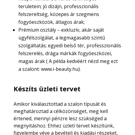
területein; jó dizájn, professzionális
felszereltség, közepes ár szegmens
fogyóeszközök, átlagos árak;
Prémium osztály – exkluzív, akár saját
ügyfélszolgálat, a legmagasabb szintű
szolgáltatás; egyedi belső tér, professzionális
felszerelés, drága márkák fogyóeszközei,
magas árak ( A példa kedvéért nézd meg ezt
a szalont: www.i-beauty.hu).
Készíts üzleti tervet
Amikor kiválasztottad a szalon típusát és
meghatároztad a célközönséget, meg kell
értened, mennyi pénzre lesz szükséged a
megnyitáshoz. Ehhez üzleti tervet készítünk,
figyelembe véve a bevételi és kiadási részeket,