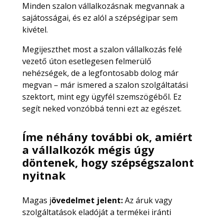
Minden szalon vállalkozásnak megvannak a
sajátosságai, és ez alól a szépségipar sem
kivétel.
Megijeszthet most a szalon vállalkozás felé
vezető úton esetlegesen felmerülő
nehézségek, de a legfontosabb dolog már
megvan – már ismered a szalon szolgáltatási
szektort, mint egy ügyfél szemszögéből. Ez
segít neked vonzóbbá tenni ezt az egészet.
Íme néhány további ok, amiért
a vállalkozók mégis úgy
döntenek, hogy szépségszalont
nyitnak
Magas j
övedelmet jelent:
Az áruk vagy
szolgáltatások eladóját a termékei iránti