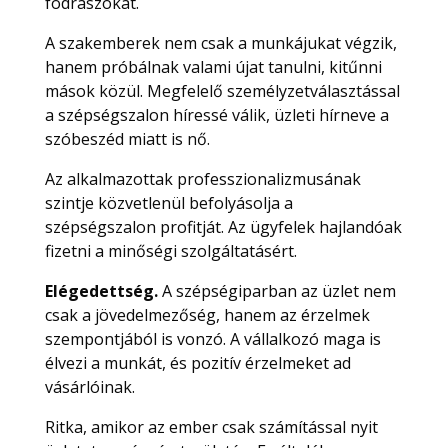
fodrászokat.
A szakemberek nem csak a munkájukat végzik,
hanem próbálnak valami újat tanulni, kitűnni
mások közül. Megfelelő személyzetválasztással
a szépségszalon híressé válik, üzleti hírneve a
szóbeszéd miatt is nő.
Az alkalmazottak professzionalizmusának
szintje közvetlenül befolyásolja a
szépségszalon profitját. Az ügyfelek hajlandóak
fizetni a minőségi szolgáltatásért.
Elégedettség.
A szépségiparban az üzlet nem
csak a jövedelmezőség, hanem az érzelmek
szempontjából is vonzó. A vállalkozó maga is
élvezi a munkát, és pozitív érzelmeket ad
vásárlóinak.
Ritka, amikor az ember csak számítással nyit