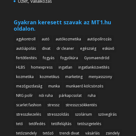
Üzlet, Vállalkozás
Gyakran keresett szavak az MT1.hu
oldalon.
agykontroll
autó
autókozmetika
autópolírozás
autóápolás
divat
dr cleaner
egészség
esküvő
fertőtlenítés
fogyás
fogyókúra
Gyomaendrőd
HLBS
homexpress
ingatlan
ingatlanközvetítés
kozmetika
kozmetikus
marketing
menyasszony
mezőgazdaság
munka
munkaerő kölcsönzés
NRG polír
női ruha
párkapcsolat
ruha
scarlet fashion
stressz
stresszcsökkentés
stresszkezelés
stresszoldás
szolárium
szövegírás
tető
tetőfedés
tetőfelújítás
tetőszigetelés
tetőzsindely
tetőző
trendi divat
vásárlás
zsindely