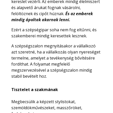
kereslet vezérli. Az emberek mindig élelmiszert
és alapvető árukat fognak vásárolni,
felöltöznek és cipőt húznak.
És az emberek
mindig ápoltak akarnak lenni.
Ezért a szépségipar soha nem fog eltűnni, és
szakemberei mindig keresettek lesznek.
A szépségszalon megnyitásakor a vállalkozó
azt szeretné, ha a vállalkozás olyan nyereséget
termelne, amelyet a tevékenység bővítésére
fordíthat. A folyamat megfelelő
megszervezésével a szépségszalon mindig
stabil bevételt hoz.
Tisztelet a szakmának
Megbecsülik a képzett stylistokat,
szemöldökművészeket, masszőröket,