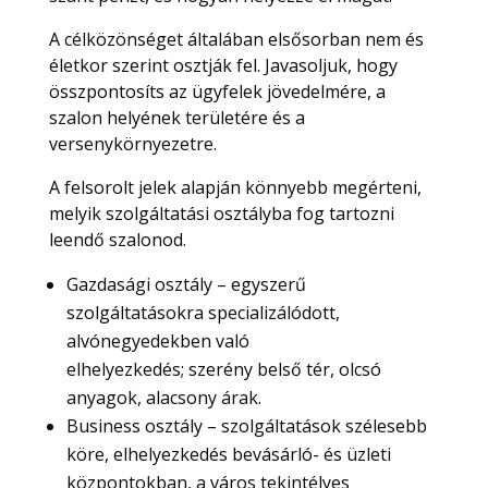
A célközönséget általában elsősorban nem és
életkor szerint osztják fel. Javasoljuk, hogy
összpontosíts az ügyfelek jövedelmére, a
szalon helyének területére és a
versenykörnyezetre.
A felsorolt ​​jelek alapján könnyebb megérteni,
melyik szolgáltatási osztályba fog tartozni
leendő szalonod.
Gazdasági osztály – egyszerű
szolgáltatásokra specializálódott,
alvónegyedekben való
elhelyezkedés; szerény belső tér, olcsó
anyagok, alacsony árak.
Business osztály – szolgáltatások szélesebb
köre, elhelyezkedés bevásárló- és üzleti
központokban, a város tekintélyes