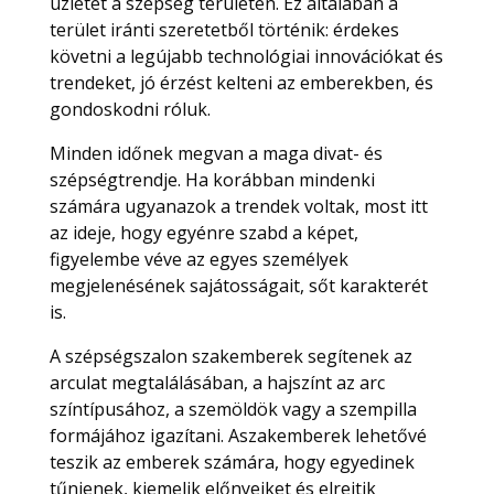
üzletet a szépség területén. Ez általában a
terület iránti szeretetből történik: érdekes
követni a legújabb technológiai innovációkat és
trendeket, jó érzést kelteni az emberekben, és
gondoskodni róluk.
Minden időnek megvan a maga divat- és
szépségtrendje. Ha korábban mindenki
számára ugyanazok a trendek voltak, most itt
az ideje, hogy egyénre szabd a képet,
figyelembe véve az egyes személyek
megjelenésének sajátosságait, sőt karakterét
is.
A szépségszalon szakemberek segítenek az
arculat megtalálásában, a hajszínt az arc
színtípusához, a szemöldök vagy a szempilla
formájához igazítani. Aszakemberek lehetővé
teszik az emberek számára, hogy egyedinek
tűnjenek, kiemelik előnyeiket és elrejtik