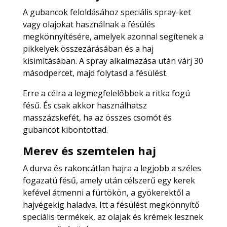
A gubancok feloldásához speciális spray-ket
vagy olajokat használnak a fésülés
megkönnyítésére, amelyek azonnal segítenek a
pikkelyek összezárásában és a haj
kisimításában. A spray alkalmazása után várj 30
másodpercet, majd folytasd a fésülést.
Erre a célra a legmegfelelőbbek a ritka fogú
fésű. És csak akkor használhatsz
masszázskefét, ha az összes csomót és
gubancot kibontottad.
Merev és szemtelen haj
A durva és rakoncátlan hajra a legjobb a széles
fogazatú fésű, amely után célszerű egy kerek
kefével átmenni a fürtökön, a gyökerektől a
hajvégekig haladva. Itt a fésülést megkönnyítő
speciális termékek, az olajak és krémek lesznek