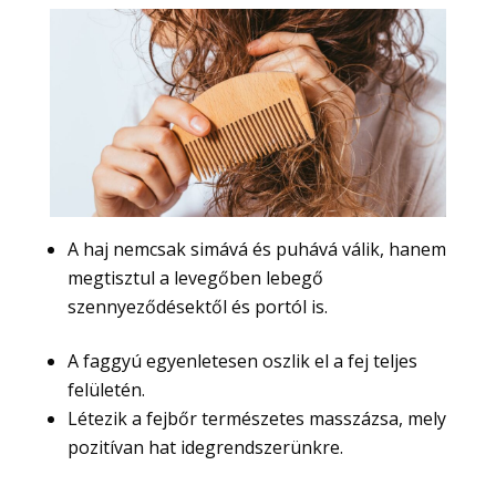
A haj nemcsak simává és puhává válik, hanem
megtisztul a levegőben lebegő
szennyeződésektől és portól is.
A faggyú egyenletesen oszlik el a fej teljes
felületén.
Létezik a fejbőr természetes masszázsa, mely
pozitívan hat idegrendszerünkre.