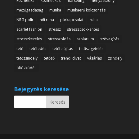
kozmetika
kozmetikus
marketing
menyasszony
mezőgazdaság
munka
munkaerő kölcsönzés
NRG polír
női ruha
párkapcsolat
ruha
scarlet fashion
stressz
stresszcsökkentés
stresszkezelés
stresszoldás
szolárium
szövegírás
tető
tetőfedés
tetőfelújítás
tetőszigetelés
tetőzsindely
tetőző
trendi divat
vásárlás
zsindely
öltözködés
Bejegyzés keresése