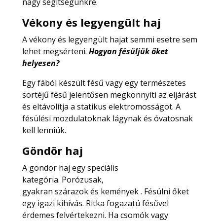
nagy segítségünkre.
Vékony és legyengült haj
A vékony és legyengült hajat semmi esetre sem
lehet megsérteni.
Hogyan fésüljük őket
helyesen?
Egy fából készült fésű vagy egy természetes
sörtéjű fésű jelentősen megkönnyíti az eljárást
és eltávolítja a statikus elektromosságot. A
fésülési mozdulatoknak lágynak és óvatosnak
kell lenniük.
Göndör haj
A göndör haj egy speciális
kategória. Porózusak,
gyakran szárazok és kemények . Fésülni őket
egy igazi kihívás. Ritka fogazatú fésűvel
érdemes felvértekezni. Ha csomók vagy