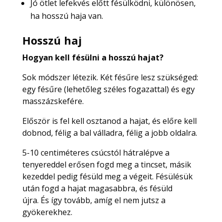
Jó ötlet lefekvés előtt fésülködni, különösen,
ha hosszú haja van.
Hosszú haj
Hogyan kell fésülni a hosszú hajat?
Sok módszer létezik. Két fésűre lesz szükséged:
egy fésűre (lehetőleg széles fogazattal) és egy
masszázskefére.
Először is fel kell osztanod a hajat, és előre kell
dobnod, félig a bal válladra, félig a jobb oldalra.
5-10 centiméteres csúcstól hátralépve a
tenyereddel erősen fogd meg a tincset, másik
kezeddel pedig fésüld meg a végeit. Fésülésük
után fogd a hajat magasabbra, és fésüld
újra. És így tovább, amíg el nem jutsz a
gyökerekhez.