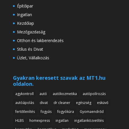
Építőipar
Ingatlan
Kezdőlap
Mezőgazdaság
Otthon és lakberendezés
Stílus és Divat
Üzlet, Vállalkozás
Gyakran keresett szavak az MT1.hu
oldalon.
agykontroll
autó
autókozmetika
autópolírozás
autóápolás
divat
dr cleaner
egészség
esküvő
fertőtlenítés
fogyás
fogyókúra
Gyomaendrőd
HLBS
homexpress
ingatlan
ingatlanközvetítés