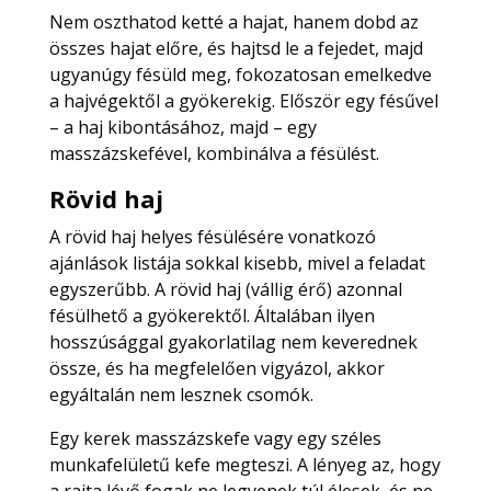
Nem oszthatod ketté a hajat, hanem dobd az
összes hajat előre, és hajtsd le a fejedet, majd
ugyanúgy fésüld meg, fokozatosan emelkedve
a hajvégektől a gyökerekig. Először egy fésűvel
– a haj kibontásához, majd – egy
masszázskefével, kombinálva a fésülést.
Rövid haj
A rövid haj helyes fésülésére vonatkozó
ajánlások listája sokkal kisebb, mivel a feladat
egyszerűbb. A rövid haj (vállig érő) azonnal
fésülhető a gyökerektől. Általában ilyen
hosszúsággal gyakorlatilag nem keverednek
össze, és ha megfelelően vigyázol, akkor
egyáltalán nem lesznek csomók.
Egy kerek masszázskefe vagy egy széles
munkafelületű kefe megteszi. A lényeg az, hogy
a rajta lévő fogak ne legyenek túl élesek, és ne