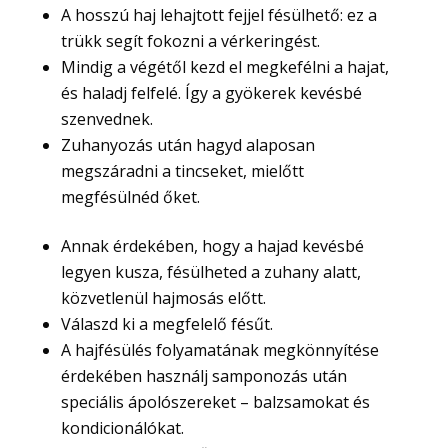
A hosszú haj lehajtott fejjel fésülhető: ez a
trükk segít fokozni a vérkeringést.
Mindig a végétől kezd el megkefélni a hajat,
és haladj felfelé. Így a gyökerek kevésbé
szenvednek.
Zuhanyozás után hagyd alaposan
megszáradni a tincseket, mielőtt
megfésülnéd őket.
Annak érdekében, hogy a hajad kevésbé
legyen kusza, fésülheted a zuhany alatt,
közvetlenül hajmosás előtt.
Válaszd ki a megfelelő fésűt.
A hajfésülés folyamatának megkönnyítése
érdekében használj samponozás után
speciális ápolószereket – balzsamokat és
kondicionálókat.