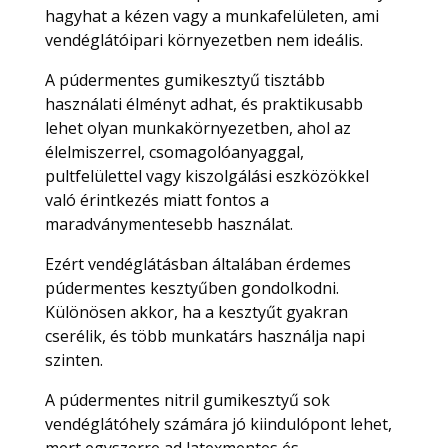
hagyhat a kézen vagy a munkafelületen, ami
vendéglátóipari környezetben nem ideális.
A púdermentes gumikesztyű tisztább
használati élményt adhat, és praktikusabb
lehet olyan munkakörnyezetben, ahol az
élelmiszerrel, csomagolóanyaggal,
pultfelülettel vagy kiszolgálási eszközökkel
való érintkezés miatt fontos a
maradványmentesebb használat.
Ezért vendéglátásban általában érdemes
púdermentes kesztyűben gondolkodni.
Különösen akkor, ha a kesztyűt gyakran
cserélik, és több munkatárs használja napi
szinten.
A púdermentes nitril gumikesztyű sok
vendéglátóhely számára jó kiindulópont lehet,
mert egyszerre ad latexmentes és