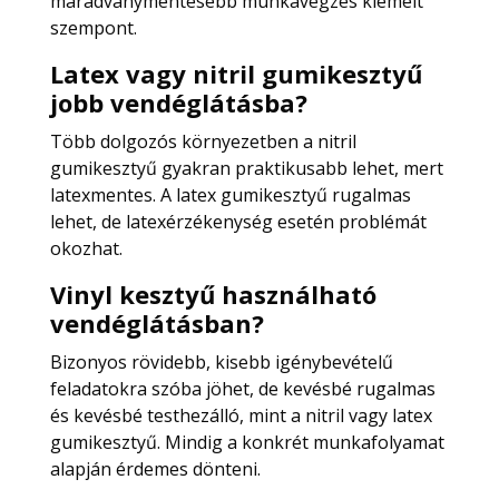
maradványmentesebb munkavégzés kiemelt
szempont.
Latex vagy nitril gumikesztyű
jobb vendéglátásba?
Több dolgozós környezetben a nitril
gumikesztyű gyakran praktikusabb lehet, mert
latexmentes. A latex gumikesztyű rugalmas
lehet, de latexérzékenység esetén problémát
okozhat.
Vinyl kesztyű használható
vendéglátásban?
Bizonyos rövidebb, kisebb igénybevételű
feladatokra szóba jöhet, de kevésbé rugalmas
és kevésbé testhezálló, mint a nitril vagy latex
gumikesztyű. Mindig a konkrét munkafolyamat
alapján érdemes dönteni.