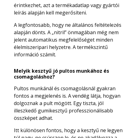
érintkezhet, azt a termékadatlap vagy gyártói
leírás alapján kell megerősíteni.
A legfontosabb, hogy ne általános feltételezés
alapján dönts. A „nitril” önmagában még nem
jelent automatikus megfelelőséget minden
élelmiszeripari helyzetre. A termékszintű
információ számít.
Melyik kesztyű jó pultos munkához és
csomagoláshoz?
Pultos munkánál és csomagolásnál gyakran
fontos a megjelenés is. A vendég látja, hogyan
dolgoznak a pult mögött. Egy tiszta, jól
illeszkedő gumikesztyű professzionálisabb
összképet adhat.
Itt különösen fontos, hogy a kesztyű ne legyen
túl nagy, ne csússzon le, és ne akadályozza a