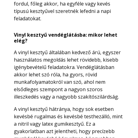
fordul, főleg akkor, ha egyféle vagy kevés
típusú kesztyűvel szeretnék lefedni a napi
feladatokat.
Vinyl kesztyű vendéglátásba: mikor lehet
elég?
A vinyl kesztyű általában kedvező árú, egyszer
használatos megoldás lehet rövidebb, kisebb
igénybevételű feladatokra. Vendéglátásban
akkor lehet szó róla, ha gyors, rövid
munkafolyamatokról van szó, ahol nem
elsődleges szempont a nagyon szoros
illeszkedés vagy a nagyobb szakítószilárdság.
A vinyl kesztyű hátránya, hogy sok esetben
kevésbé rugalmas és kevésbé testhezálló, mint
a nitril vagy latex gumikesztyű. Ez a
gyakorlatban azt jelentheti, hogy precízebb