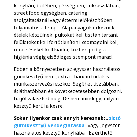
konyhán, büfében, pékségben, cukrászdában,
street food egységben, catering
szolgáltatásnál vagy éttermi előkészítőben
folyamatos a tempó. Alapanyagok érkeznek,
ételek készülnek, pultokat kell tisztán tartani,
felületeket kell fertőtleníteni, csomagolni kell,
rendeléseket kell kiadni, közben pedig a
higiénia végig elsődleges szempont marad.
Ebben a környezetben az egyszer használatos
gumikesztyű nem „extra”, hanem tudatos
munkaszervezési eszköz. Segíthet tisztábban,
átláthatóbban és következetesebben dolgozni,
ha jól választod meg. De nem mindegy, milyen
kesztyű kerül a kézre.
Sokan ilyenkor csak annyit keresnek:
„
olcsó
gumikesztyű vendéglátásba
” vagy „egyszer
használatos kesztyű konyhába”. Ez érthető,