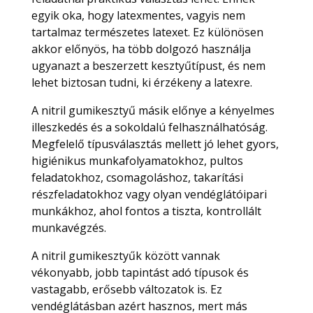
egyik oka, hogy latexmentes, vagyis nem
tartalmaz természetes latexet. Ez különösen
akkor előnyös, ha több dolgozó használja
ugyanazt a beszerzett kesztyűtípust, és nem
lehet biztosan tudni, ki érzékeny a latexre.
A nitril gumikesztyű másik előnye a kényelmes
illeszkedés és a sokoldalú felhasználhatóság.
Megfelelő típusválasztás mellett jó lehet gyors,
higiénikus munkafolyamatokhoz, pultos
feladatokhoz, csomagoláshoz, takarítási
részfeladatokhoz vagy olyan vendéglátóipari
munkákhoz, ahol fontos a tiszta, kontrollált
munkavégzés.
A nitril gumikesztyűk között vannak
vékonyabb, jobb tapintást adó típusok és
vastagabb, erősebb változatok is. Ez
vendéglátásban azért hasznos, mert más