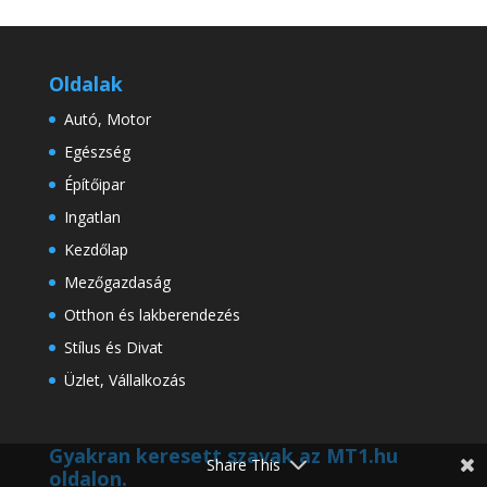
Oldalak
Autó, Motor
Egészség
Építőipar
Ingatlan
Kezdőlap
Mezőgazdaság
Otthon és lakberendezés
Stílus és Divat
Üzlet, Vállalkozás
Gyakran keresett szavak az MT1.hu
Share This
oldalon.