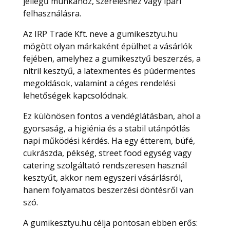
jellegű munkához, szereléshez vagy ipari
felhasználásra.
Az IRP Trade Kft. neve a gumikesztyu.hu
mögött olyan márkaként épülhet a vásárlók
fejében, amelyhez a gumikesztyű beszerzés, a
nitril kesztyű, a latexmentes és púdermentes
megoldások, valamint a céges rendelési
lehetőségek kapcsolódnak.
Ez különösen fontos a vendéglátásban, ahol a
gyorsaság, a higiénia és a stabil utánpótlás
napi működési kérdés. Ha egy étterem, büfé,
cukrászda, pékség, street food egység vagy
catering szolgáltató rendszeresen használ
kesztyűt, akkor nem egyszeri vásárlásról,
hanem folyamatos beszerzési döntésről van
szó.
A gumikesztyu.hu célja pontosan ebben erős: