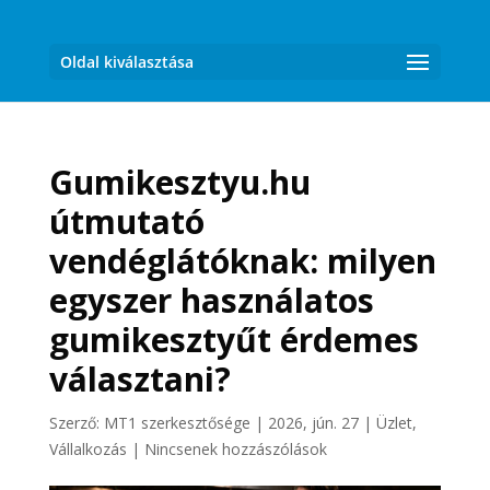
Oldal kiválasztása
Gumikesztyu.hu
útmutató
vendéglátóknak: milyen
egyszer használatos
gumikesztyűt érdemes
választani?
Szerző:
MT1 szerkesztősége
|
2026, jún. 27
|
Üzlet,
Vállalkozás
|
Nincsenek hozzászólások