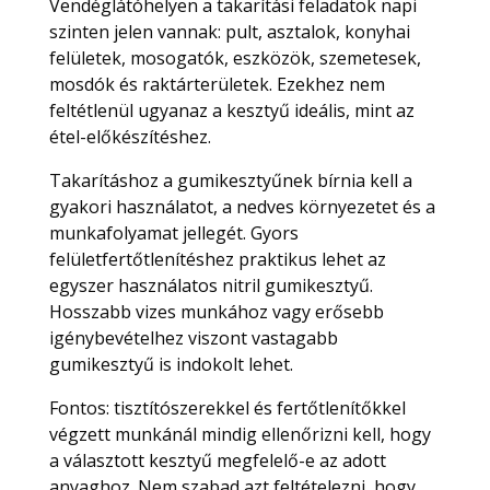
Vendéglátóhelyen a takarítási feladatok napi
szinten jelen vannak: pult, asztalok, konyhai
felületek, mosogatók, eszközök, szemetesek,
mosdók és raktárterületek. Ezekhez nem
feltétlenül ugyanaz a kesztyű ideális, mint az
étel-előkészítéshez.
Takarításhoz a gumikesztyűnek bírnia kell a
gyakori használatot, a nedves környezetet és a
munkafolyamat jellegét. Gyors
felületfertőtlenítéshez praktikus lehet az
egyszer használatos nitril gumikesztyű.
Hosszabb vizes munkához vagy erősebb
igénybevételhez viszont vastagabb
gumikesztyű is indokolt lehet.
Fontos: tisztítószerekkel és fertőtlenítőkkel
végzett munkánál mindig ellenőrizni kell, hogy
a választott kesztyű megfelelő-e az adott
anyaghoz. Nem szabad azt feltételezni, hogy