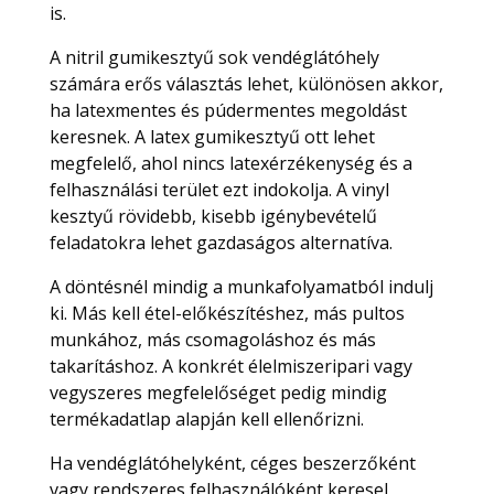
is.
A nitril gumikesztyű sok vendéglátóhely
számára erős választás lehet, különösen akkor,
ha latexmentes és púdermentes megoldást
keresnek. A latex gumikesztyű ott lehet
megfelelő, ahol nincs latexérzékenység és a
felhasználási terület ezt indokolja. A vinyl
kesztyű rövidebb, kisebb igénybevételű
feladatokra lehet gazdaságos alternatíva.
A döntésnél mindig a munkafolyamatból indulj
ki. Más kell étel-előkészítéshez, más pultos
munkához, más csomagoláshoz és más
takarításhoz. A konkrét élelmiszeripari vagy
vegyszeres megfelelőséget pedig mindig
termékadatlap alapján kell ellenőrizni.
Ha vendéglátóhelyként, céges beszerzőként
vagy rendszeres felhasználóként keresel