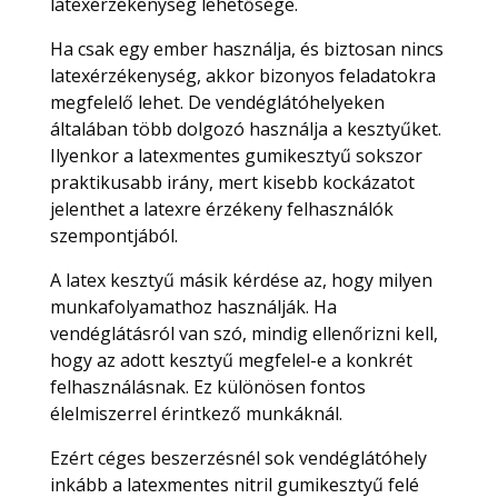
latexérzékenység lehetősége.
Ha csak egy ember használja, és biztosan nincs
latexérzékenység, akkor bizonyos feladatokra
megfelelő lehet. De vendéglátóhelyeken
általában több dolgozó használja a kesztyűket.
Ilyenkor a latexmentes gumikesztyű sokszor
praktikusabb irány, mert kisebb kockázatot
jelenthet a latexre érzékeny felhasználók
szempontjából.
A latex kesztyű másik kérdése az, hogy milyen
munkafolyamathoz használják. Ha
vendéglátásról van szó, mindig ellenőrizni kell,
hogy az adott kesztyű megfelel-e a konkrét
felhasználásnak. Ez különösen fontos
élelmiszerrel érintkező munkáknál.
Ezért céges beszerzésnél sok vendéglátóhely
inkább a latexmentes nitril gumikesztyű felé