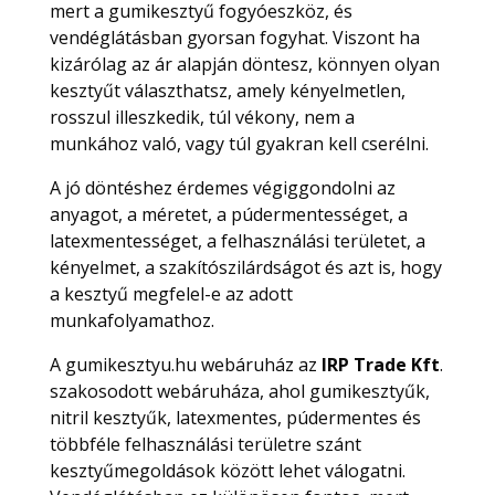
mert a gumikesztyű fogyóeszköz, és
vendéglátásban gyorsan fogyhat. Viszont ha
kizárólag az ár alapján döntesz, könnyen olyan
kesztyűt választhatsz, amely kényelmetlen,
rosszul illeszkedik, túl vékony, nem a
munkához való, vagy túl gyakran kell cserélni.
A jó döntéshez érdemes végiggondolni az
anyagot, a méretet, a púdermentességet, a
latexmentességet, a felhasználási területet, a
kényelmet, a szakítószilárdságot és azt is, hogy
a kesztyű megfelel-e az adott
munkafolyamathoz.
A gumikesztyu.hu webáruház az
IRP Trade Kft
.
szakosodott webáruháza, ahol gumikesztyűk,
nitril kesztyűk, latexmentes, púdermentes és
többféle felhasználási területre szánt
kesztyűmegoldások között lehet válogatni.