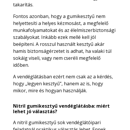
takarítás.
Fontos azonban, hogy a gumikesztyű nem
helyettesíti a helyes kézmosást, a megfelelő
munkafolyamatokat és az élelmiszerbiztonsági
szabályokat. Inkább ezek mellé kell jól
beépíteni. A rosszul használt kesztyű akár
hamis biztonságérzetet is adhat, ha valaki túl
sokáig viseli, vagy nem cseréli megfelelő
időben.
A vendéglátásban ezért nem csak az a kérdés,
hogy „legyen kesztyű”, hanem az is, hogy
mikor, mire és hogyan használják.
Nitril gumikesztyű vendéglátásba: miért
lehet jó választás?
A nitril gumikesztyű sok vendéglátóipari
feladatnál praktikus választás lehet. Ennek