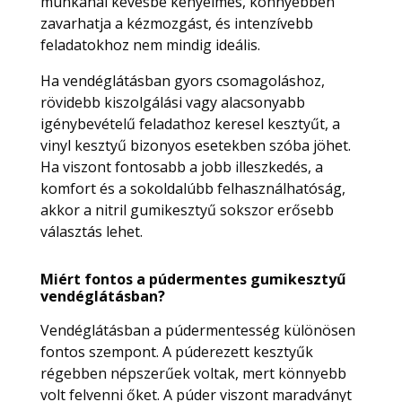
munkánál kevésbé kényelmes, könnyebben
zavarhatja a kézmozgást, és intenzívebb
feladatokhoz nem mindig ideális.
Ha vendéglátásban gyors csomagoláshoz,
rövidebb kiszolgálási vagy alacsonyabb
igénybevételű feladathoz keresel kesztyűt, a
vinyl kesztyű bizonyos esetekben szóba jöhet.
Ha viszont fontosabb a jobb illeszkedés, a
komfort és a sokoldalúbb felhasználhatóság,
akkor a nitril gumikesztyű sokszor erősebb
választás lehet.
Miért fontos a púdermentes gumikesztyű
vendéglátásban?
Vendéglátásban a púdermentesség különösen
fontos szempont. A púderezett kesztyűk
régebben népszerűek voltak, mert könnyebb
volt felvenni őket. A púder viszont maradványt