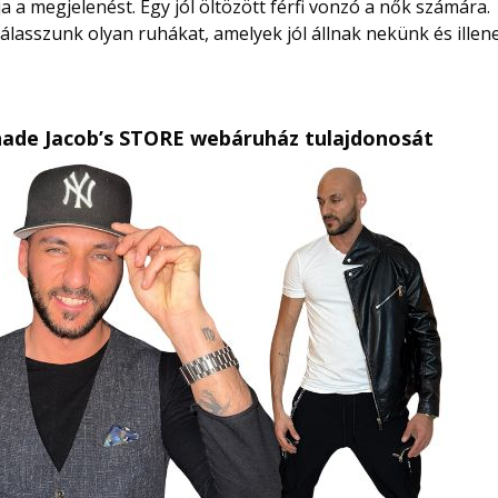
a megjelenést. Egy jól öltözött férfi vonzó a nők számára.
válasszunk olyan ruhákat, amelyek jól állnak nekünk és illen
hade Jacob’s STORE webáruház tulajdonosát