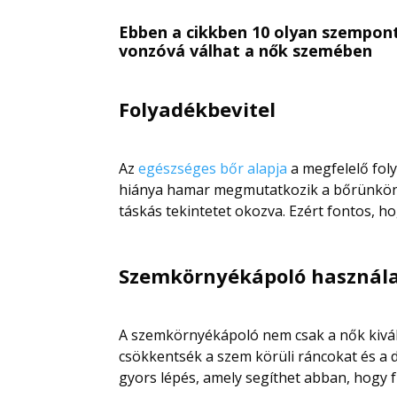
Ebben a cikkben 10 olyan szempon
vonzóvá válhat a nők szemében
Folyadékbevitel
Az
egészséges bőr alapja
a megfelelő foly
hiánya hamar megmutatkozik a bőrünkön is
táskás tekintetet okozva. Ezért fontos, h
Szemkörnyékápoló használ
A szemkörnyékápoló nem csak a nők kivált
csökkentsék a szem körüli ráncokat és a
gyors lépés, amely segíthet abban, hogy 