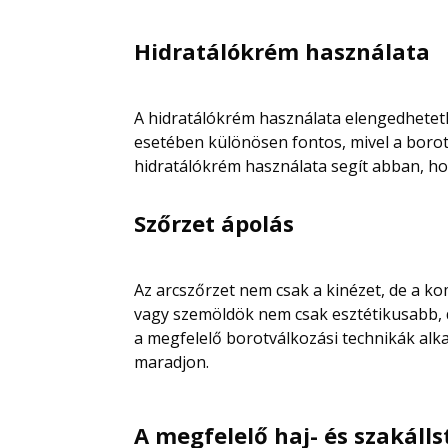
Hidratálókrém használata
A hidratálókrém használata elengedhetetlen
esetében különösen fontos, mivel a borot
hidratálókrém használata segít abban, h
Szőrzet ápolás
Az arcszőrzet nem csak a kinézet, de a ko
vagy szemöldök nem csak esztétikusabb, d
a megfelelő borotválkozási technikák alk
maradjon.
A megfelelő haj- és szakálls