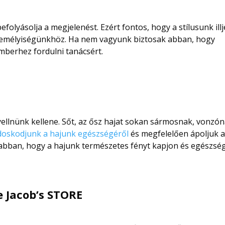
efolyásolja a megjelenést. Ezért fontos, hogy a stílusunk ill
személyiségünkhöz. Ha nem vagyunk biztosak abban, hogy
emberhez fordulni tanácsért.
yellnünk kellene. Sőt, az ősz hajat sokan sármosnak, vonzó
oskodjunk a hajunk egészségéről
és megfelelően ápoljuk a
 abban, hogy a hajunk természetes fényt kapjon és egészsé
e Jacob’s STORE