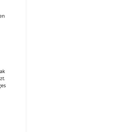
jen
nak
zt.
ges