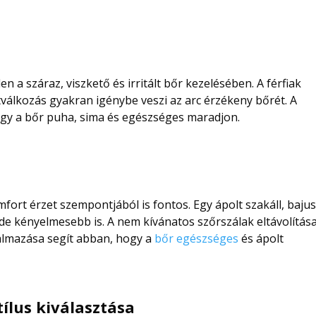
 a száraz, viszkető és irritált bőr kezelésében. A férfiak
válkozás gyakran igénybe veszi az arc érzékeny bőrét. A
ogy a bőr puha, sima és egészséges maradjon.
mfort érzet szempontjából is fontos. Egy ápolt szakáll, baju
e kényelmesebb is. A nem kívánatos szőrszálak eltávolítás
almazása segít abban, hogy a
bőr egészséges
és ápolt
tílus kiválasztása