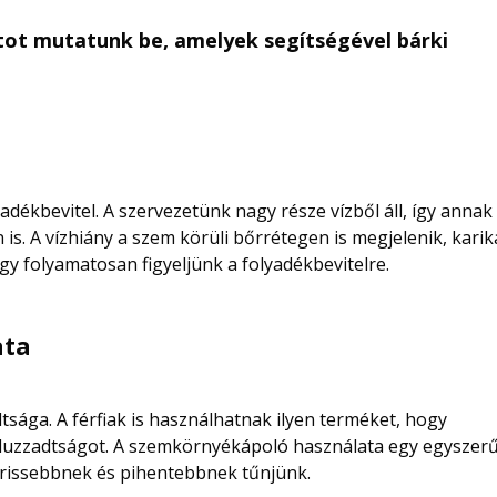
tot mutatunk be, amelyek segítségével bárki
adékbevitel. A szervezetünk nagy része vízből áll, így annak
. A vízhiány a szem körüli bőrrétegen is megjelenik, karik
ogy folyamatosan figyeljünk a folyadékbevitelre.
ata
sága. A férfiak is használhatnak ilyen terméket, hogy
 duzzadtságot. A szemkörnyékápoló használata egy egyszerű
frissebbnek és pihentebbnek tűnjünk.