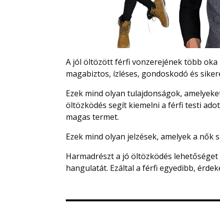
A jól öltözött férfi vonzerejének több oka i
magabiztos, ízléses, gondoskodó és siker
Ezek mind olyan tulajdonságok, amelyeket
öltözködés segít kiemelni a férfi testi ado
magas termet.
Ezek mind olyan jelzések, amelyek a nők 
Harmadrészt a jó öltözködés lehetőséget ad
hangulatát. Ezáltal a férfi egyedibb, érd