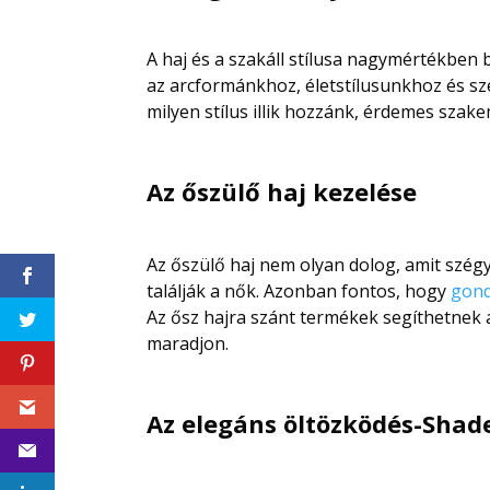
A haj és a szakáll stílusa nagymértékben b
az arcformánkhoz, életstílusunkhoz és 
milyen stílus illik hozzánk, érdemes szak
Az őszülő haj kezelése
Az őszülő haj nem olyan dolog, amit szég
találják a nők. Azonban fontos, hogy
gond
Az ősz hajra szánt termékek segíthetnek
maradjon.
Az elegáns öltözködés-Shad