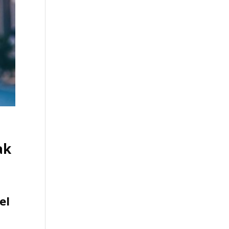
ak
el