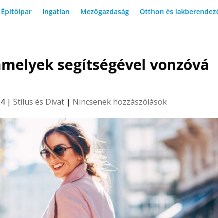
Építőipar
Ingatlan
Mezőgazdaság
Otthon és lakberendez
amelyek segítségével vonzóvá
24
|
Stílus és Divat
|
Nincsenek hozzászólások