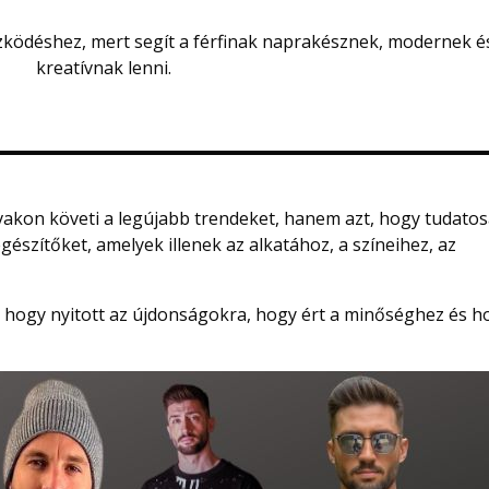
özködéshez, mert segít a férfinak naprakésznek, modernek é
kreatívnak lenni.
i vakon követi a legújabb trendeket, hanem azt, hogy tudato
gészítőket, amelyek illenek az alkatához, a színeihez, az
hogy nyitott az újdonságokra, hogy ért a minőséghez és h