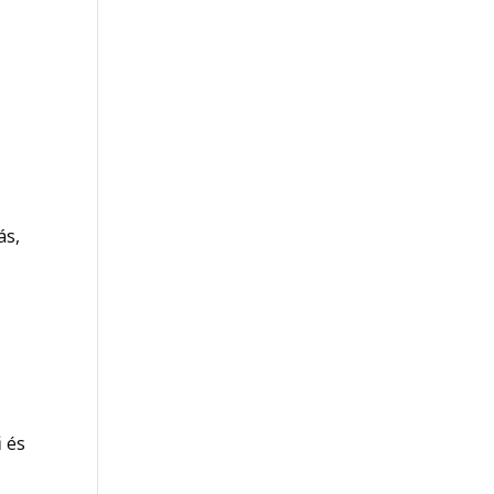
ás,
 és