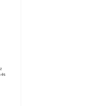
sz
a és