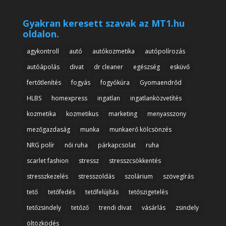
Gyakran keresett szavak az MT1.hu
oldalon.
agykontroll
autó
autókozmetika
autópolírozás
autóápolás
divat
dr cleaner
egészség
esküvő
fertőtlenítés
fogyás
fogyókúra
Gyomaendrőd
HLBS
homexpress
ingatlan
ingatlanközvetítés
kozmetika
kozmetikus
marketing
menyasszony
mezőgazdaság
munka
munkaerő kölcsönzés
NRG polír
női ruha
párkapcsolat
ruha
scarlet fashion
stressz
stresszcsökkentés
stresszkezelés
stresszoldás
szolárium
szövegírás
tető
tetőfedés
tetőfelújítás
tetőszigetelés
tetőzsindely
tetőző
trendi divat
vásárlás
zsindely
öltözködés