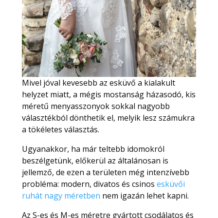
Mivel jóval kevesebb az esküvő a kialakult
helyzet miatt, a mégis mostanság házasodó, kis
méretű menyasszonyok sokkal nagyobb
választékból dönthetik el, melyik lesz számukra
a tökéletes választás.
Ugyanakkor, ha már teltebb idomokról
beszélgetünk, előkerül az általánosan is
jellemző, de ezen a területen még intenzívebb
probléma: modern, divatos és csinos
esküvői
ruhát nagy méretben
nem igazán lehet kapni.
Az S-es és M-es méretre gyártott csodálatos és