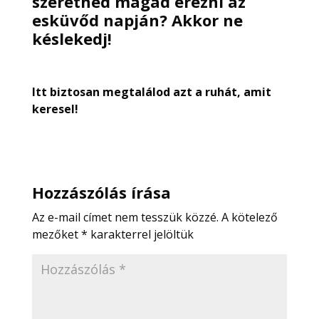
szeretnéd magad érezni az
esküvőd napján? Akkor ne
késlekedj!
Itt biztosan megtalálod azt a ruhát, amit
keresel!
Hozzászólás írása
Az e-mail címet nem tesszük közzé.
A kötelező
mezőket
*
karakterrel jelöltük