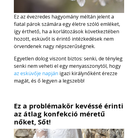
Ez az évezredes hagyomány méltán jelent a
fiatal párok számára egy életre szóló emléket,
így érthető, ha a korlátozások következtében
hozott, esküvőt is érintő intézkedések nem
örvendenek nagy népszerűségnek.
Egyetlen dolog viszont biztos: senki, de tényleg
senki nem veheti el egy menyasszonytól, hogy
az esküvője napján
igazi királynőként érezze
magát, és ő legyen a legszebb!
Ez a problémakör kevéssé érinti
az átlag konfekció méretű
nőket, Sőt!