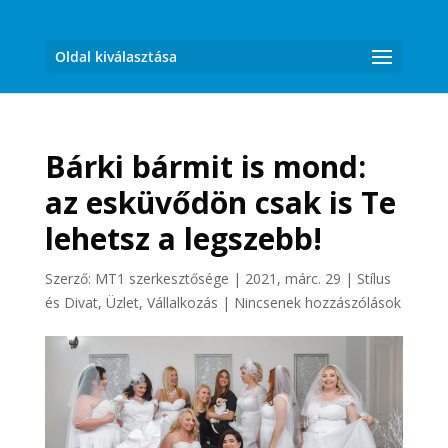
Oldal kiválasztása
Bárki bármit is mond:
az esküvődön csak is Te
lehetsz a legszebb!
Szerző:
MT1 szerkesztősége
|
2021, márc. 29
|
Stílus
és Divat
,
Üzlet, Vállalkozás
|
Nincsenek hozzászólások