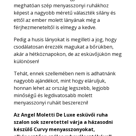
meghatóan szép menyasszonyi ruhákhoz
képest a nagyobb méretű választék silány és
ettől az ember molett lányának még a
férjhezmeneteltől is elmegy a kedve.
Pedig a husis lányokat is megilleti a jog, hogy
csodálatosan érezzék magukat a bőrükben,
akár a hétköznapokon, de az esküvőjükön meg
különösen!
Tehát, ennek szellemében nem is adhatnánk
nagyobb ajándékot, mint hogy eláruljuk,
honnan lehet az ország legszebb, legjobb
minőségű és legdivatosabb molett
menyasszonyi ruháit beszerezni!
Az Angel Moletti De Luxe esküvői ruha
szalon sok szeretettel várja a házasodni
készülő Curvy menyasszonyokat,