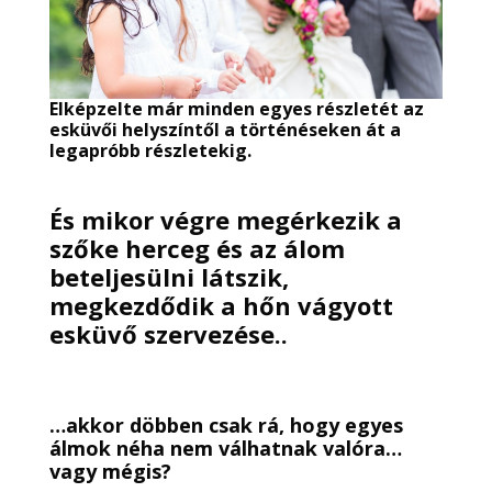
Elképzelte már minden egyes részletét az
esküvői helyszíntől a történéseken át a
legapróbb részletekig.
És mikor végre megérkezik a
szőke herceg és az álom
beteljesülni látszik,
megkezdődik a hőn vágyott
esküvő szervezése..
…akkor döbben csak rá, hogy egyes
álmok néha nem válhatnak valóra…
vagy mégis?