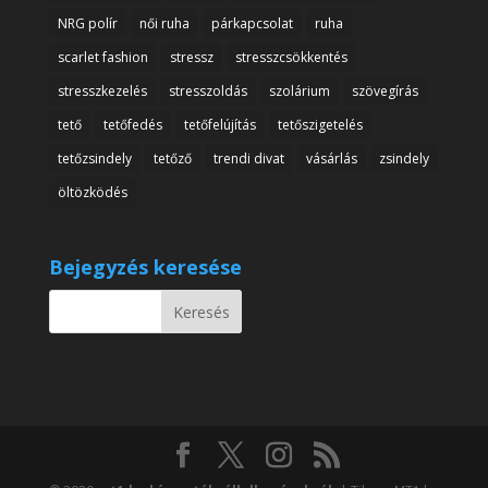
NRG polír
női ruha
párkapcsolat
ruha
scarlet fashion
stressz
stresszcsökkentés
stresszkezelés
stresszoldás
szolárium
szövegírás
tető
tetőfedés
tetőfelújítás
tetőszigetelés
tetőzsindely
tetőző
trendi divat
vásárlás
zsindely
öltözködés
Bejegyzés keresése