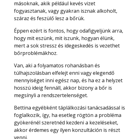
másoknak, akik például kevés vizet
fogyasztanak, vagy gyakran isznak alkoholt,
száraz és feszülő lesz a bőrük.
Éppen ezért is fontos, hogy odafigyeljünk arra,
hogy mit eszünk, mit iszunk, hogyan élünk,
mert a sok stressz és idegeskedés is vezethet
bőrproblémákhoz.
Van, aki a folyamatos rohanásban és
túlhajszolásban elfelejt enni vagy elegendő
mennyiséget inni egész nap, és ha ez a helyzet
hosszú ideig fennáll, akkor bizony a bőr is
megsínyli a rendszertelenséget.
Bettina egyébként táplálkozási tanácsadással is
foglalkozik, így, ha esetleg rögtön a probléma
gyökerénél szeretnéd kezdeni a kezeléseket,
akkor érdemes egy ilyen konzultáción is részt
venni.