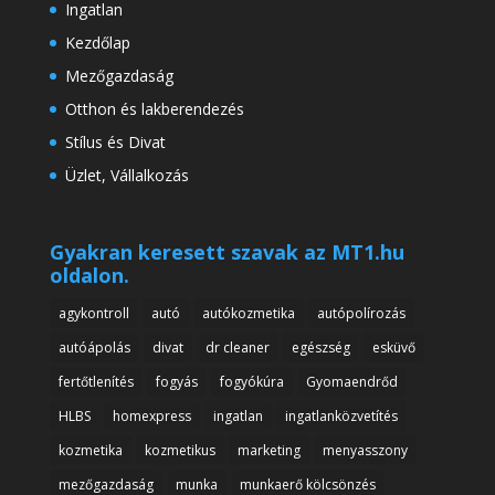
Ingatlan
Kezdőlap
Mezőgazdaság
Otthon és lakberendezés
Stílus és Divat
Üzlet, Vállalkozás
Gyakran keresett szavak az MT1.hu
oldalon.
agykontroll
autó
autókozmetika
autópolírozás
autóápolás
divat
dr cleaner
egészség
esküvő
fertőtlenítés
fogyás
fogyókúra
Gyomaendrőd
HLBS
homexpress
ingatlan
ingatlanközvetítés
kozmetika
kozmetikus
marketing
menyasszony
mezőgazdaság
munka
munkaerő kölcsönzés