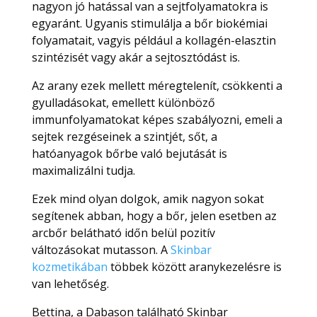
nagyon jó hatással van a sejtfolyamatokra is
egyaránt. Ugyanis stimulálja a bőr biokémiai
folyamatait, vagyis például a kollagén-elasztin
szintézisét vagy akár a sejtosztódást is.
Az arany ezek mellett méregtelenít, csökkenti a
gyulladásokat, emellett különböző
immunfolyamatokat képes szabályozni, emeli a
sejtek rezgéseinek a szintjét, sőt, a
hatóanyagok bőrbe való bejutását is
maximalizálni tudja.
Ezek mind olyan dolgok, amik nagyon sokat
segítenek abban, hogy a bőr, jelen esetben az
arcbőr belátható időn belül pozitív
változásokat mutasson. A
Skinbar
kozmetikában
többek között aranykezelésre is
van lehetőség.
Bettina, a Dabason található Skinbar