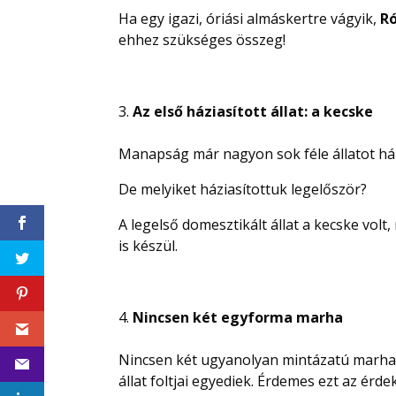
Ha egy igazi, óriási almáskertre vágyik,
Ró
ehhez szükséges összeg!
Az első háziasított állat: a kecske
Manapság már nagyon sok féle állatot ház
De melyiket háziasítottuk legelőször?
A legelső domesztikált állat a kecske volt
is készül.
Nincsen két egyforma marha
Nincsen két ugyanolyan mintázatú marha
állat foltjai egyediek. Érdemes ezt az ér