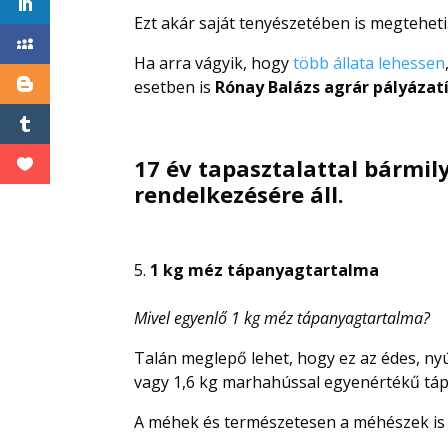
Ezt akár saját tenyészetében is megteheti
Ha arra vágyik, hogy
több állata lehessen
esetben is
Rónay Balázs agrár pályázat
17 év tapasztalattal bármi
rendelkezésére áll.
1 kg méz tápanyagtartalma
Mivel egyenlő 1 kg méz tápanyagtartalma?
Talán meglepő lehet, hogy ez az édes, nyú
vagy 1,6 kg marhahússal egyenértékű tá
A méhek és természetesen a méhészek is r