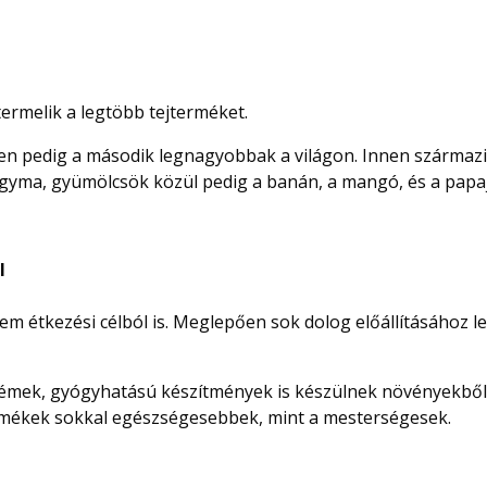
termelik a legtöbb tejterméket.
en pedig a második legnagyobbak a világon. Innen származ
gyma, gyümölcsök közül pedig a banán, a mangó, és a papaj
l
nem étkezési célból is. Meglepően sok dolog előállításához l
émek, gyógyhatású készítmények is készülnek növényekből
ermékek sokkal egészségesebbek, mint a mesterségesek.