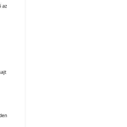
ő az
sajt
nden