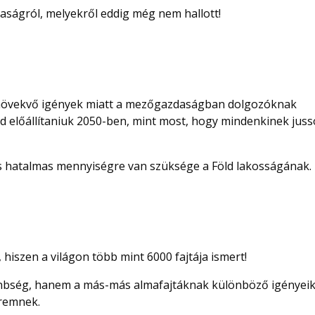
aságról, melyekről eddig még nem hallott!
 növekvő igények miatt a mezőgazdaságban dolgozóknak
jd előállítaniuk 2050-ben, mint most, hogy mindenkinek jus
 is hatalmas mennyiségre van szüksége a Föld lakosságának.
hiszen a világon több mint 6000 fajtája ismert!
nbség, hanem a más-más almafajtáknak különböző igényeik
eremnek.