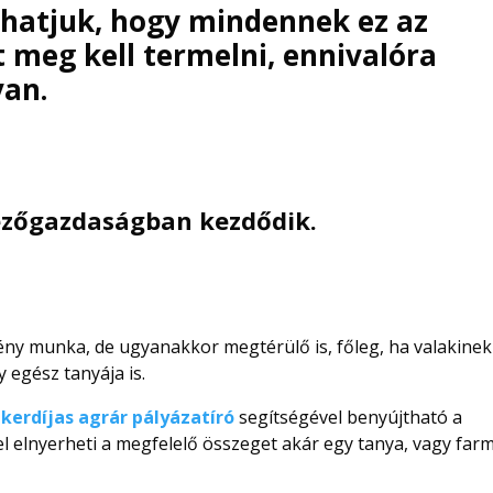
hatjuk, hogy mindennek ez az
t meg kell termelni, ennivalóra
van.
mezőgazdaságban kezdődik.
 munka, de ugyanakkor megtérülő is, főleg, ha valakinek
y egész tanyája is.
ikerdíjas agrár pályázatíró
segítségével benyújtható a
yel elnyerheti a megfelelő összeget akár egy tanya, vagy far