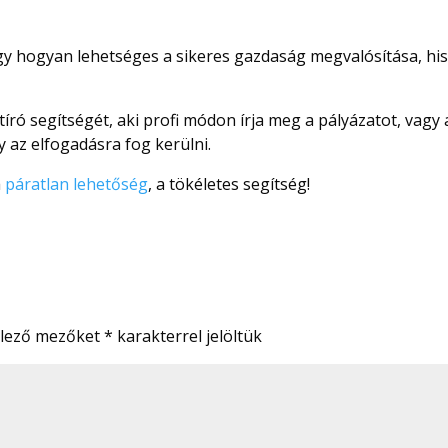
ogy hogyan lehetséges a sikeres gazdaság megvalósítása, hi
író segítségét, aki profi módon írja meg a pályázatot, vagy 
y az elfogadásra fog kerülni.
a
páratlan lehetőség
, a tökéletes segítség!
elező mezőket
*
karakterrel jelöltük