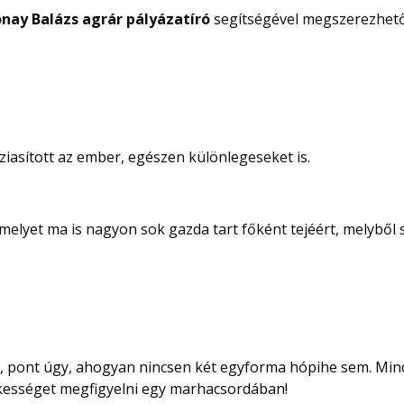
nay Balázs agrár pályázatíró
segítségével megszerezhet
iasított az ember, egészen különlegeseket is.
, melyet ma is nagyon sok gazda tart főként tejéért, melyből 
, pont úgy, ahogyan nincsen két egyforma hópihe sem. Mi
dekességet megfigyelni egy marhacsordában!