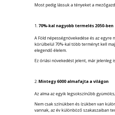
Most pedig lássuk a tényeket a mezőgazd
70%-kal nagyobb termelés 2050-ben
A Föld népességnövekedése és az egyre
körülbelül 70%-kal több terményt kell ma
elegendő élelem.
Ez óriási növekedést jelent, már jelenleg
Mintegy 6000 almafajta a világon
Az alma az egyik legsokszínűbb gyümölcs, 
Nem csak színükben és ízükben van külö
vannak, az év különböző szakaszaiban t