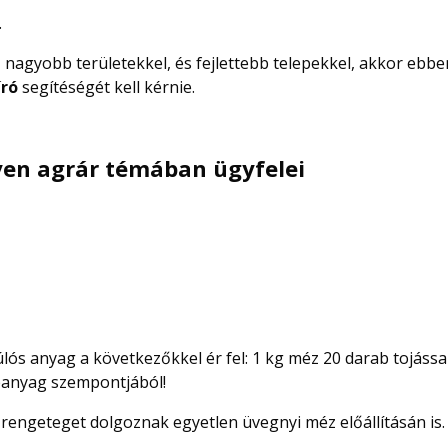
.
, nagyobb területekkel, és fejlettebb telepekkel, akkor ebbe
író
segítéségét kell kérnie.
lyen agrár témában ügyfelei
lós anyag a következőkkel ér fel: 1 kg méz 20 darab tojással
panyag szempontjából!
engeteget dolgoznak egyetlen üvegnyi méz előállításán is.