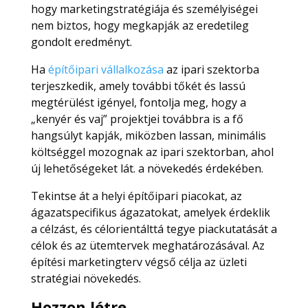
hogy marketingstratégiája és személyiségei
nem biztos, hogy megkapják az eredetileg
gondolt eredményt.
Ha
építőipari vállalkozása
az ipari szektorba
terjeszkedik, amely további tőkét és lassú
megtérülést igényel, fontolja meg, hogy a
„kenyér és vaj” projektjei továbbra is a fő
hangsúlyt kapják, miközben lassan, minimális
költséggel mozognak az ipari szektorban, ahol
új lehetőségeket lát. a növekedés érdekében.
Tekintse át a helyi építőipari piacokat, az
ágazatspecifikus ágazatokat, amelyek érdeklik
a célzást, és célorientálttá tegye piackutatását a
célok és az ütemtervek meghatározásával. Az
építési marketingterv végső célja az üzleti
stratégiai növekedés.
Hozzon létre