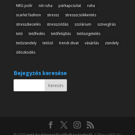
NRG polír
női ruha
párkapcsolat
ruha
scarlet fashion
stressz
stresszcsökkentés
stresszkezelés
stresszoldás
szolárium
szövegírás
tető
tetőfedés
tetőfelújítás
tetőszigetelés
tetőzsindely
tetőző
trendi divat
vásárlás
zsindely
öltözködés
Bejegyzés keresése
© 2020
mt1.hu hírportál vállalkozásokról.
| Tilos a MT1.hu