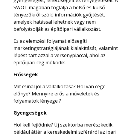
gyengeségeit, lehetőségeit és fenyegetéseit. A
SWOT magában foglalja a belső és külső
tényezőkről szóló információk gyűjtését,
amelyek hatással lehetnek vagy nem
befolyásolják az építőipari vállalkozást.
Ez az elemzési folyamat elősegíti
marketingstratégiájának kialakítását, valamint
lépést tart azzal a versenypiaccal, ahol az
építőipari cég működik.
Erősségek
Mit csinál jól a vállalkozása? Hol van cége
előnye? Mennyire erős a műveletek és
folyamatok lényege ?
Gyengeségek
Hol kell fejlődnie? Új szektorba merészkedik,
például áttér a kereskedelmi szféráról az ipari