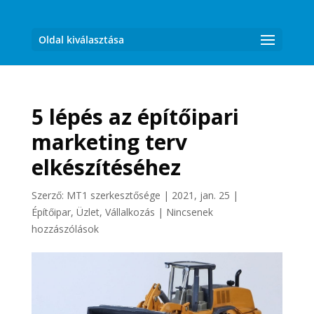
Oldal kiválasztása
5 lépés az építőipari
marketing terv
elkészítéséhez
Szerző:
MT1 szerkesztősége
|
2021, jan. 25
|
Építőipar
,
Üzlet, Vállalkozás
|
Nincsenek
hozzászólások