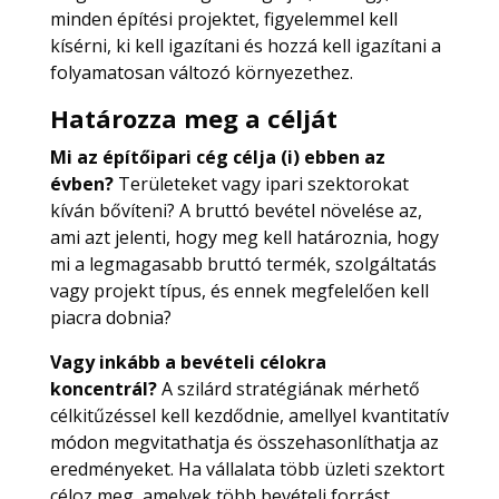
minden építési projektet, figyelemmel kell
kísérni, ki kell igazítani és hozzá kell igazítani a
folyamatosan változó környezethez.
Határozza meg a célját
Mi az építőipari cég célja (i) ebben az
évben?
Területeket vagy ipari szektorokat
kíván bővíteni? A bruttó bevétel növelése az,
ami azt jelenti, hogy meg kell határoznia, hogy
mi a legmagasabb bruttó termék, szolgáltatás
vagy projekt típus, és ennek megfelelően kell
piacra dobnia?
Vagy inkább a bevételi célokra
koncentrál?
A szilárd stratégiának mérhető
célkitűzéssel kell kezdődnie, amellyel kvantitatív
módon megvitathatja és összehasonlíthatja az
eredményeket. Ha vállalata több üzleti szektort
céloz meg, amelyek több bevételi forrást