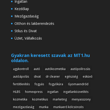
Ingatlan
Kezdőlap
Mezőgazdaság
Otthon és lakberendezés
Stílus és Divat
Üzlet, Vállalkozás
Gyakran keresett szavak az MT1.hu
oldalon.
agykontroll
autó
autókozmetika
autópolírozás
autóápolás
divat
dr cleaner
egészség
esküvő
fertőtlenítés
fogyás
fogyókúra
Gyomaendrőd
HLBS
homexpress
ingatlan
ingatlanközvetítés
kozmetika
kozmetikus
marketing
menyasszony
mezőgazdaság
munka
munkaerő kölcsönzés