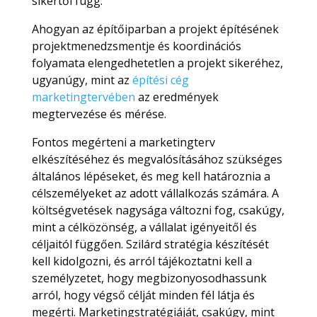
sikertől függ.
Ahogyan az építőiparban a projekt építésének
projektmenedzsmentje és koordinációs
folyamata elengedhetetlen a projekt sikeréhez,
ugyanúgy, mint az
építési cég
marketingtervében
az eredmények
megtervezése és mérése.
Fontos megérteni a marketingterv
elkészítéséhez és megvalósításához szükséges
általános lépéseket, és meg kell határoznia a
célszemélyeket az adott vállalkozás számára. A
költségvetések nagysága változni fog, csakúgy,
mint a célközönség, a vállalat igényeitől és
céljaitól függően. Szilárd stratégia készítését
kell kidolgozni, és arról tájékoztatni kell a
személyzetet, hogy megbizonyosodhassunk
arról, hogy végső célját minden fél látja és
megérti. Marketingstratégiáját, csakúgy, mint