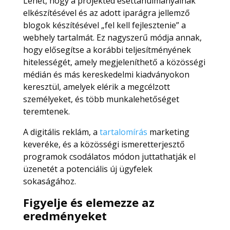
Lehet, hogy a projekted esettanulmányainak
elkészítésével és az adott iparágra jellemző
blogok készítésével „fel kell fejlesztenie” a
webhely tartalmát. Ez nagyszerű módja annak,
hogy elősegítse a korábbi teljesítményének
hitelességét, amely megjeleníthető a közösségi
médián és más kereskedelmi kiadványokon
keresztül, amelyek elérik a megcélzott
személyeket, és több munkalehetőséget
teremtenek.
A digitális reklám, a
tartalomírás
marketing
keveréke, és a közösségi ismeretterjesztő
programok csodálatos módon juttathatják el
üzenetét a potenciális új ügyfelek
sokaságához.
Figyelje és elemezze az
eredményeket