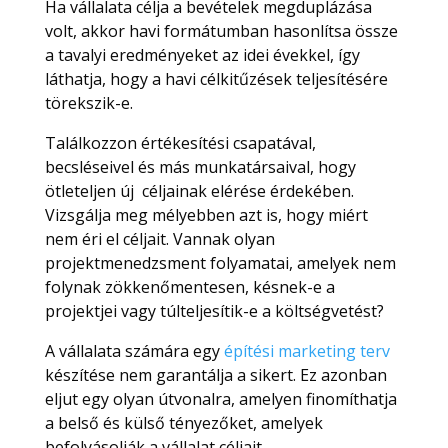
Ha vállalata célja a bevételek megduplázása
volt, akkor havi formátumban hasonlítsa össze
a tavalyi eredményeket az idei évekkel, így
láthatja, hogy a havi célkitűzések teljesítésére
törekszik-e.
Találkozzon értékesítési csapatával,
becsléseivel és más munkatársaival, hogy
ötleteljen új céljainak elérése érdekében.
Vizsgálja meg mélyebben azt is, hogy miért
nem éri el céljait. Vannak olyan
projektmenedzsment folyamatai, amelyek nem
folynak zökkenőmentesen, késnek-e a
projektjei vagy túlteljesítik-e a költségvetést?
A vállalata számára egy
építési marketing terv
készítése nem garantálja a sikert. Ez azonban
eljut egy olyan útvonalra, amelyen finomíthatja
a belső és külső tényezőket, amelyek
befolyásolják a vállalat céljait.