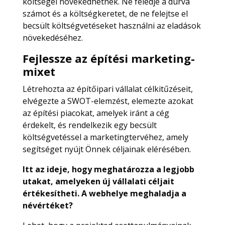
költségei növekedhetnek. Ne feledje a durva
számot és a költségkeretet, de ne felejtse el
becsült költségvetéseket használni az eladások
növekedéséhez.
Fejlessze az építési marketing-
mixet
Létrehozta az építőipari vállalat célkitűzéseit,
elvégezte a SWOT-elemzést, elemezte azokat
az építési piacokat, amelyek iránt a cég
érdekelt, és rendelkezik egy becsült
költségvetéssel a marketingtervéhez, amely
segítséget nyújt Önnek céljainak elérésében.
Itt az ideje, hogy meghatározza a legjobb
utakat, amelyeken új vállalati céljait
értékesítheti. A webhelye meghaladja a
névértéket?