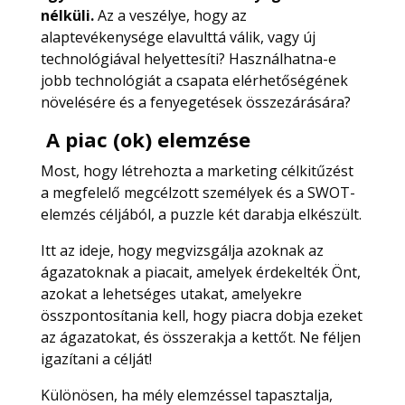
nélküli.
Az a veszélye, hogy az
alaptevékenysége elavulttá válik, vagy új
technológiával helyettesíti? Használhatna-e
jobb technológiát a csapata elérhetőségének
növelésére és a fenyegetések összezárására?
A piac (ok) elemzése
Most, hogy létrehozta a marketing célkitűzést
a megfelelő megcélzott személyek és a SWOT-
elemzés céljából, a puzzle két darabja elkészült.
Itt az ideje, hogy megvizsgálja azoknak az
ágazatoknak a piacait, amelyek érdekelték Önt,
azokat a lehetséges utakat, amelyekre
összpontosítania kell, hogy piacra dobja ezeket
az ágazatokat, és összerakja a kettőt. Ne féljen
igazítani a célját!
Különösen, ha mély elemzéssel tapasztalja,