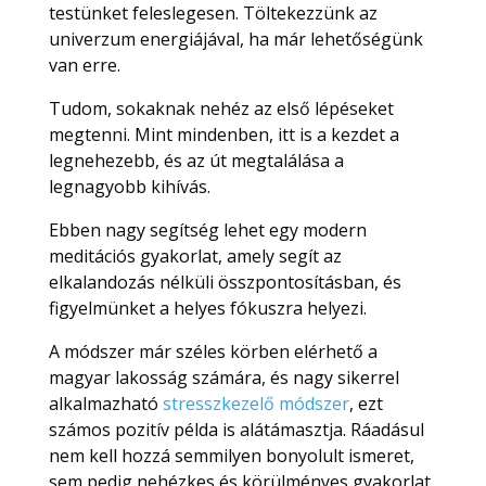
testünket feleslegesen. Töltekezzünk az
univerzum energiájával, ha már lehetőségünk
van erre.
Tudom, sokaknak nehéz az első lépéseket
megtenni. Mint mindenben, itt is a kezdet a
legnehezebb, és az út megtalálása a
legnagyobb kihívás.
Ebben nagy segítség lehet egy modern
meditációs gyakorlat, amely segít az
elkalandozás nélküli összpontosításban, és
figyelmünket a helyes fókuszra helyezi.
A módszer már széles körben elérhető a
magyar lakosság számára, és nagy sikerrel
alkalmazható
stresszkezelő módszer
, ezt
számos pozitív példa is alátámasztja. Ráadásul
nem kell hozzá semmilyen bonyolult ismeret,
sem pedig nehézkes és körülményes gyakorlat,