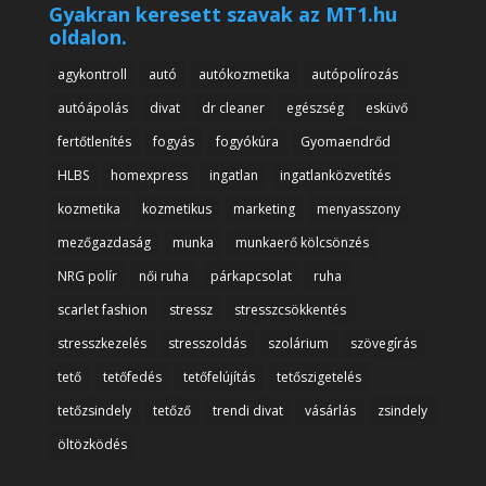
Gyakran keresett szavak az MT1.hu
oldalon.
agykontroll
autó
autókozmetika
autópolírozás
autóápolás
divat
dr cleaner
egészség
esküvő
fertőtlenítés
fogyás
fogyókúra
Gyomaendrőd
HLBS
homexpress
ingatlan
ingatlanközvetítés
kozmetika
kozmetikus
marketing
menyasszony
mezőgazdaság
munka
munkaerő kölcsönzés
NRG polír
női ruha
párkapcsolat
ruha
scarlet fashion
stressz
stresszcsökkentés
stresszkezelés
stresszoldás
szolárium
szövegírás
tető
tetőfedés
tetőfelújítás
tetőszigetelés
tetőzsindely
tetőző
trendi divat
vásárlás
zsindely
öltözködés