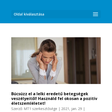
Oldal kiválasztása
Búcsúzz el a lelki eredetű betegségek
veszélyeitől! Használd fel okosan a pozitív
életszemléletet!
Szerző:
MT1 szerkesztősége
|
2021, jan. 29
|