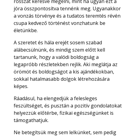
rosszat keresve megélni, mint ha ugyan ezt a
jóra összpontosítva tennénk meg. Ugyanakkor
a vonzás törvénye és a tudatos teremtés révén
csupa kedvező történést vonzhatunk be
életünkbe.
A szeretet és hála erejét sosem szabad
alábecsülnünk, és mindig szem előtt kell
tartanunk, hogy a valódi boldogság a
legapróbb részletekben rejlik. Aki meglátja az
örömöt és boldogságot a kis ajándékokban,
sokkal hatalmasabb dolgok létrehozására
képes.
Ráadásul, ha elengedjük a felesleges
feszültséget, és pusztán a pozitív gondolatokat
helyezzük előtérbe, fizikai egészségünket is
támogathatjuk.
Ne betegítsük meg sem lelkünket, sem pedig