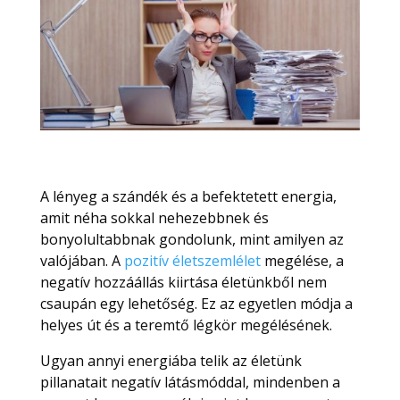
A lényeg a szándék és a befektetett energia,
amit néha sokkal nehezebbnek és
bonyolultabbnak gondolunk, mint amilyen az
valójában. A
pozitív életszemlélet
megélése, a
negatív hozzáállás kiirtása életünkből nem
csaupán egy lehetőség. Ez az egyetlen módja a
helyes út és a teremtő légkör megélésének.
Ugyan annyi energiába telik az életünk
pillanatait negatív látásmóddal, mindenben a